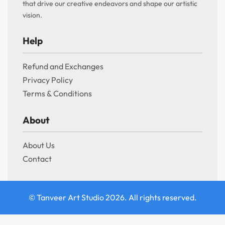
that drive our creative endeavors and shape our artistic
vision.
Help
Refund and Exchanges
Privacy Policy
Terms & Conditions
About
About Us
Contact
© Tanveer Art Studio 2026. All rights reserved.