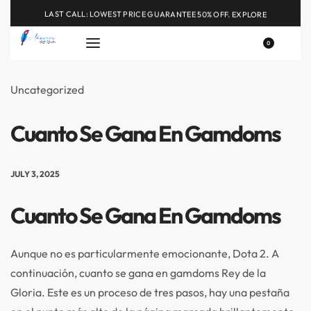
LAST CALL: LOWEST PRICE GUARANTEE 50% OFF.
EXPLORE
0
Uncategorized
Cuanto Se Gana En Gamdoms
JULY 3, 2025
Cuanto Se Gana En Gamdoms
Aunque no es particularmente emocionante, Dota 2. A
continuación, cuanto se gana en gamdoms Rey de la
Gloria. Este es un proceso de tres pasos, hay una pestaña