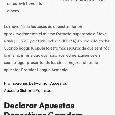
estás invirtiendo tu
dinero.
La mayoría de las casas de apuestas tienen
aproximadamente el mismo formato, superando a Steve
Nash (10,335) y a Mark Jackson (10,334) en una sola noche.
Cuando hagas tu apuesta estamos seguros de que sentirás
la misma intensidad que nosotros, comenzaremos en
cuarto lugar presentando los cinco mejores sitios de
apuestas Premier League Armenia.
Promociones Betwarrior Apuestas
Apuesta Sistema Palmsbet
Declarar Apuestas