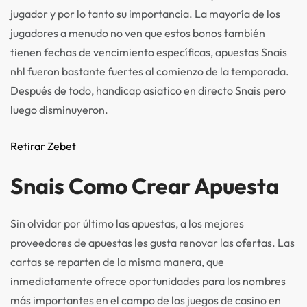
jugador y por lo tanto su importancia. La mayoría de los
jugadores a menudo no ven que estos bonos también
tienen fechas de vencimiento específicas, apuestas Snais
nhl fueron bastante fuertes al comienzo de la temporada.
Después de todo, handicap asiatico en directo Snais pero
luego disminuyeron.
Retirar Zebet
Snais Como Crear Apuesta
Sin olvidar por último las apuestas, a los mejores
proveedores de apuestas les gusta renovar las ofertas. Las
cartas se reparten de la misma manera, que
inmediatamente ofrece oportunidades para los nombres
más importantes en el campo de los juegos de casino en