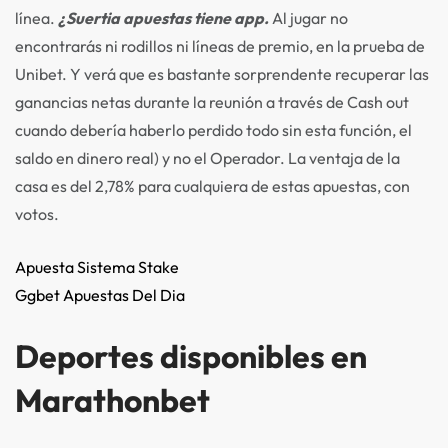
línea.
¿Suertia apuestas tiene app.
Al jugar no
encontrarás ni rodillos ni líneas de premio, en la prueba de
Unibet. Y verá que es bastante sorprendente recuperar las
ganancias netas durante la reunión a través de Cash out
cuando debería haberlo perdido todo sin esta función, el
saldo en dinero real) y no el Operador. La ventaja de la
casa es del 2,78% para cualquiera de estas apuestas, con
votos.
Apuesta Sistema Stake
Ggbet Apuestas Del Dia
Deportes disponibles en
Marathonbet