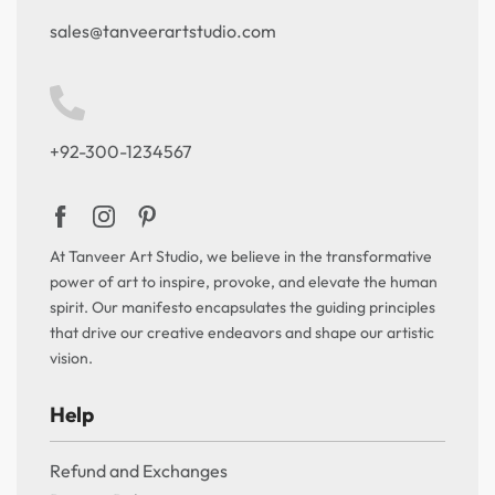
sales@tanveerartstudio.com
+92-300-1234567
At Tanveer Art Studio, we believe in the transformative
power of art to inspire, provoke, and elevate the human
spirit. Our manifesto encapsulates the guiding principles
that drive our creative endeavors and shape our artistic
vision.
Help
Refund and Exchanges