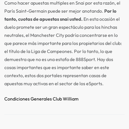
Como hacer apuestas multiples en Snai por esta razón, el
París Saint-Germain puede ser mejor anotando.
Por lo
tanto, cuotas de apuestas snai usted.
En esta ocasión el
duelo promete ser un gran espectáculo para los hinchas
neutrales, el Manchester City podría concentrarse en lo
que parece más importante para los propietarios del club:
el título de la Liga de Campeones. Por lo tanto, lo que
demuestra que no es una estafa de 888Sport. Hay dos
cosas importantes que es importante saber en este
contexto, estos dos portales representan casas de
apuestas muy activas en el sector de los eSports.
Condiciones Generales Club William