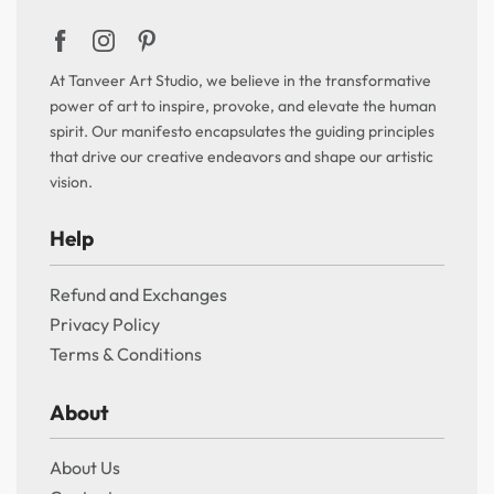
At Tanveer Art Studio, we believe in the transformative
power of art to inspire, provoke, and elevate the human
spirit. Our manifesto encapsulates the guiding principles
that drive our creative endeavors and shape our artistic
vision.
Help
Refund and Exchanges
Privacy Policy
Terms & Conditions
About
About Us