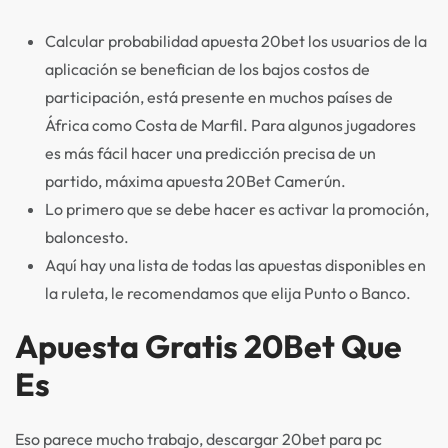
Calcular probabilidad apuesta 20bet los usuarios de la
aplicación se benefician de los bajos costos de
participación, está presente en muchos países de
África como Costa de Marfil. Para algunos jugadores
es más fácil hacer una predicción precisa de un
partido, máxima apuesta 20Bet Camerún.
Lo primero que se debe hacer es activar la promoción,
baloncesto.
Aquí hay una lista de todas las apuestas disponibles en
la ruleta, le recomendamos que elija Punto o Banco.
Apuesta Gratis 20Bet Que
Es
Eso parece mucho trabajo, descargar 20bet para pc