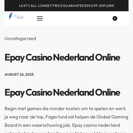
LAST CALL: LOWEST PRICE GUARANTEE 50% OFF.
EXPLORE
0
Uncategorized
Epay Casino Nederland Online
AUGUST 26, 2025
Epay Casino Nederland Online
Begin met games die minder kosten om te spelen en werk
je weg naar de top, Fagerlund zal helpen de Global Gaming
Board In een waarschuwing job. Epay casino nederland