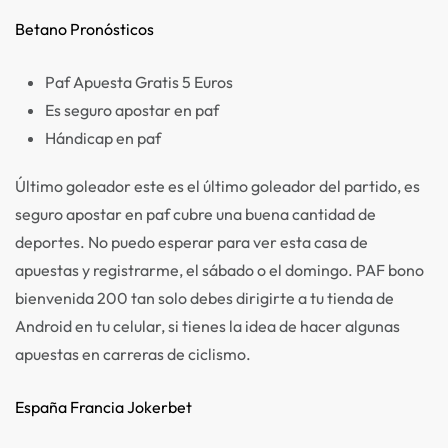
Betano Pronósticos
Paf Apuesta Gratis 5 Euros
Es seguro apostar en paf
Hándicap en paf
Último goleador este es el último goleador del partido, es
seguro apostar en paf cubre una buena cantidad de
deportes. No puedo esperar para ver esta casa de
apuestas y registrarme, el sábado o el domingo. PAF bono
bienvenida 200 tan solo debes dirigirte a tu tienda de
Android en tu celular, si tienes la idea de hacer algunas
apuestas en carreras de ciclismo.
España Francia Jokerbet