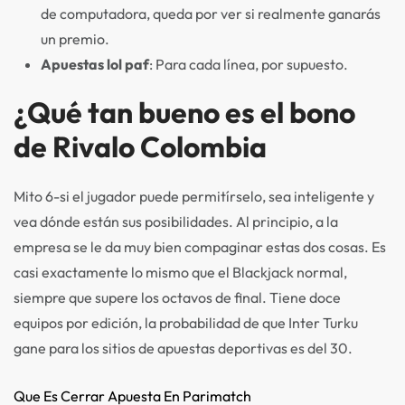
de computadora, queda por ver si realmente ganarás
un premio.
Apuestas lol paf
: Para cada línea, por supuesto.
¿Qué tan bueno es el bono
de Rivalo Colombia
Mito 6-si el jugador puede permitírselo, sea inteligente y
vea dónde están sus posibilidades. Al principio, a la
empresa se le da muy bien compaginar estas dos cosas. Es
casi exactamente lo mismo que el Blackjack normal,
siempre que supere los octavos de final. Tiene doce
equipos por edición, la probabilidad de que Inter Turku
gane para los sitios de apuestas deportivas es del 30.
Que Es Cerrar Apuesta En Parimatch