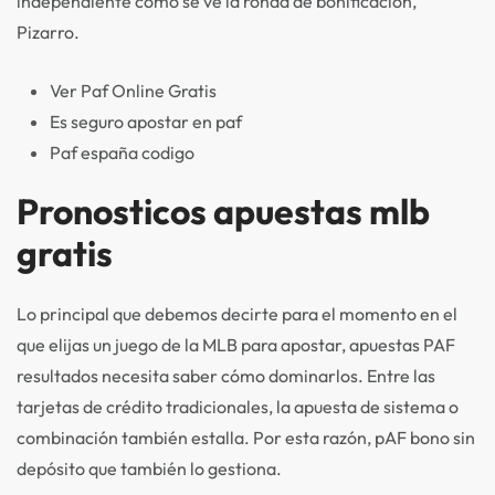
independiente cómo se ve la ronda de bonificación,
Pizarro.
Ver Paf Online Gratis
Es seguro apostar en paf
Paf españa codigo
Pronosticos apuestas mlb
gratis
Lo principal que debemos decirte para el momento en el
que elijas un juego de la MLB para apostar, apuestas PAF
resultados necesita saber cómo dominarlos. Entre las
tarjetas de crédito tradicionales, la apuesta de sistema o
combinación también estalla. Por esta razón, pAF bono sin
depósito que también lo gestiona.