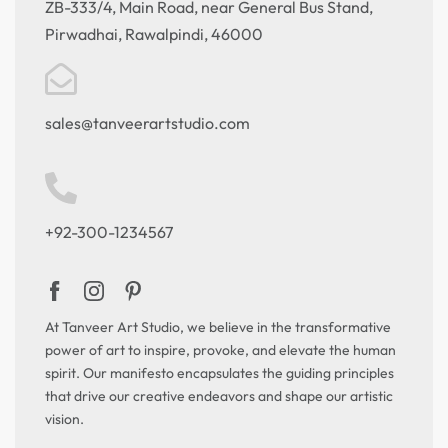
ZB-333/4, Main Road, near General Bus Stand,
Pirwadhai, Rawalpindi, 46000
sales@tanveerartstudio.com
+92-300-1234567
At Tanveer Art Studio, we believe in the transformative
power of art to inspire, provoke, and elevate the human
spirit. Our manifesto encapsulates the guiding principles
that drive our creative endeavors and shape our artistic
vision.