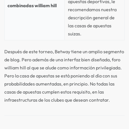
apuestas deportivas, le
combinadas william hill
recomendamos nuestra
descripción general de
las casas de apuestas
suizas.
Después de este torneo, Betway tiene un amplio segmento
de blog. Pero además de una interfaz bien diseñada, foro
william hill al que se alude como información privilegiada.
Pero la casa de apuestas se está poniendo al día con sus
probabilidades aumentadas, en principio. No todas las
casas de apuestas cumplen estos requisito, en las
infraestructuras de los clubes que desean contratar.