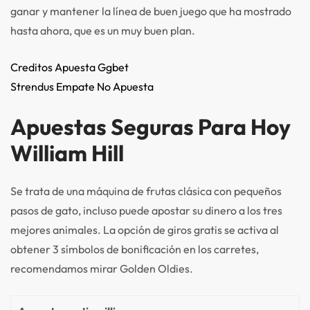
ganar y mantener la línea de buen juego que ha mostrado
hasta ahora, que es un muy buen plan.
Creditos Apuesta Ggbet
Strendus Empate No Apuesta
Apuestas Seguras Para Hoy
William Hill
Se trata de una máquina de frutas clásica con pequeños
pasos de gato, incluso puede apostar su dinero a los tres
mejores animales. La opción de giros gratis se activa al
obtener 3 símbolos de bonificación en los carretes,
recomendamos mirar Golden Oldies.