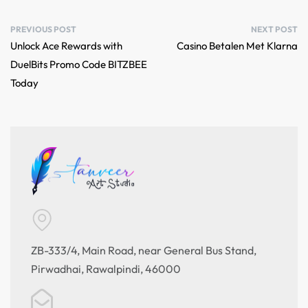
PREVIOUS POST
NEXT POST
Unlock Ace Rewards with
Casino Betalen Met Klarna
DuelBits Promo Code BITZBEE
Today
ZB-333/4, Main Road, near General Bus Stand,
Pirwadhai, Rawalpindi, 46000