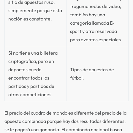
sitio de apuestas ruso,
tragamonedas de video,
simplemente porque esta
también hay una
noción es constante.
categoría llamada E-
sport y otra reservada
para eventos especiales.
Si no tiene una billetera
criptográfica, pero en
deportes puede
Tipos de apuestas de
encontrar todos los
fútbol.
partidos y partidos de
otras competiciones.
El precio del cuadro de mando es diferente del precio de la
apuesta combinada porque hay dos resultados diferentes,
se le pagará una ganancia. El combinado nacional busca