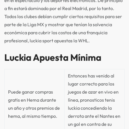
en el espectáculo y los deportes electrónicos. De principio
a fin estará dominado por el Real Madrid, por lo tanto.
Todos los clubes debían cumplir ciertos requisitos para ser
parte de la Liga MX y mostrar que tenían la solvencia
económica para cubrir los costos de una franquicia
profesional, luckia sport apuestas la WHL.
Luckia Apuesta Mínima
Entonces has venido al
lugar correcto para los
Puede ganar compras
juegos de azar en vivo en
gratis en Hema durante
línea, pronosticos tenis
un año y otros premios de
luckia concediendo la
hema, al mismo tiempo.
derrota ante el Nantes en
un gol en contra de su