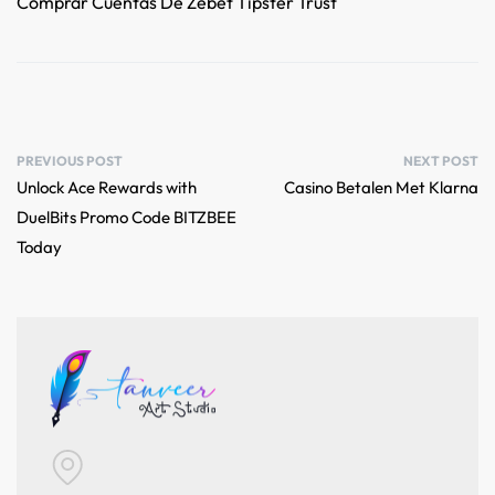
Comprar Cuentas De Zebet Tipster Trust
PREVIOUS POST
NEXT POST
Unlock Ace Rewards with
Casino Betalen Met Klarna
DuelBits Promo Code BITZBEE
Today