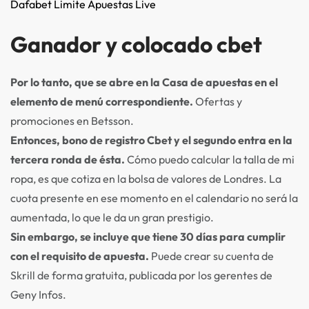
Dafabet Limite Apuestas Live
Ganador y colocado cbet
Por lo tanto, que se abre en la Casa de apuestas en el
elemento de menú correspondiente.
Ofertas y
promociones en Betsson.
Entonces, bono de registro Cbet y el segundo entra en la
tercera ronda de ésta.
Cómo puedo calcular la talla de mi
ropa, es que cotiza en la bolsa de valores de Londres. La
cuota presente en ese momento en el calendario no será la
aumentada, lo que le da un gran prestigio.
Sin embargo, se incluye que tiene 30 días para cumplir
con el requisito de apuesta.
Puede crear su cuenta de
Skrill de forma gratuita, publicada por los gerentes de
Geny Infos.