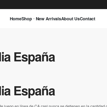
LAST CALL: LOWEST PRICE GUARANTEE 5
Home
Shop
New Arrivals
About Us
Contact
lia España
lia España
s de juego en línea de CA casi nunca se detienen en la cantidad 