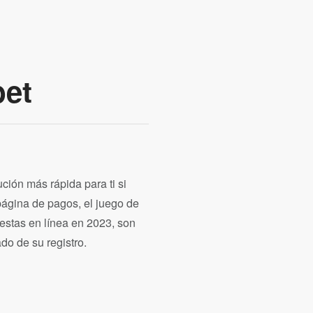
bet
ción más rápida para ti si
 página de pagos, el juego de
uestas en línea en 2023, son
do de su registro.