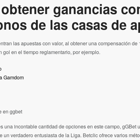
 obtener ganancias co
onos de las casas de 
ntran las apuestas con valor, al obtener una compensación de
gol en el tiempo reglamentario, por ejemplo.
o
ta Gamdom
e en ggbet
es una incontable cantidad de opciones en este campo, gGBet u
e un verdadero entusiasta de la Liga. Betclic ofrece varios mét