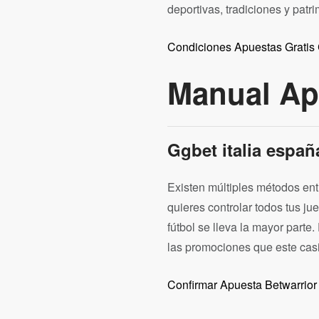
deportivas, tradiciones y patr
Condiciones Apuestas Grati
Manual Ap
Ggbet italia españ
Existen múltiples métodos ent
quieres controlar todos tus ju
fútbol se lleva la mayor parte
las promociones que este casi
Confirmar Apuesta Betwarrior