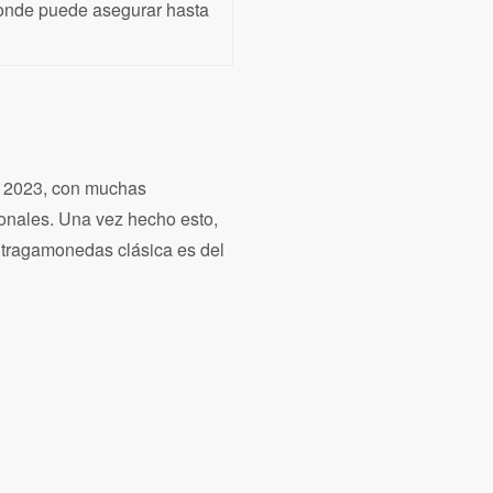
 donde puede asegurar hasta
m 2023, con muchas
onales. Una vez hecho esto,
a tragamonedas clásica es del