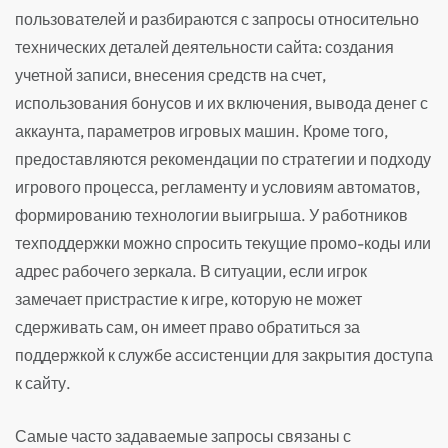
пользователей и разбираются с запросы относительно
технических деталей деятельности сайта: создания
учетной записи, внесения средств на счет,
использования бонусов и их включения, вывода денег с
аккаунта, параметров игровых машин. Кроме того,
предоставляются рекомендации по стратегии и подходу
игрового процесса, регламенту и условиям автоматов,
формированию технологии выигрыша. У работников
техподдержки можно спросить текущие промо-коды или
адрес рабочего зеркала. В ситуации, если игрок
замечает пристрастие к игре, которую не может
сдерживать сам, он имеет право обратиться за
поддержкой к службе ассистенции для закрытия доступа
к сайту.
Самые часто задаваемые запросы связаны с