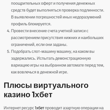
поощрительных оферт и получения денежных
средств будет выполняться проверка подлинности.
В выявлении погрешностей иных недоразумений
профиль блокируется.
Провести внесение счета учетной записи с
рассмотрением присутствия нижних и наибольших
ограничений, если они заданы.
Подобрать слот-машину машину, на каком вы
задержались. Испытать демонстрационную
вариацию игры на выбранном автомате перед тем,
как вовлечься в денежной игре.
Плюсы виртуального
казино 1хбет
Интернет ресурс
1хбет
проводит азартную операции на