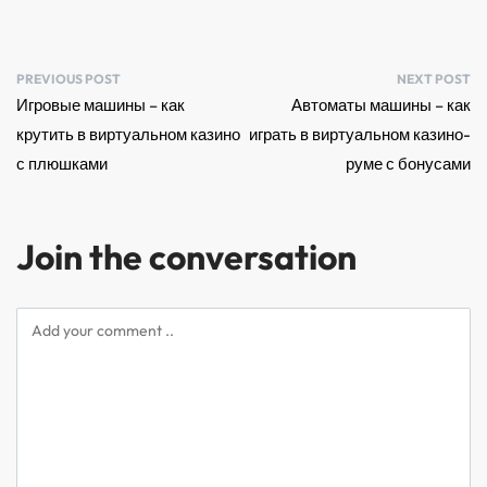
PREVIOUS POST
NEXT POST
Игровые машины – как
Автоматы машины – как
крутить в виртуальном казино
играть в виртуальном казино-
с плюшками
руме с бонусами
Join the conversation