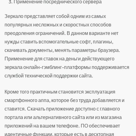
Применение посреднического сервера
Зеркало представляет собой одним из самых
популярных несложных и скоростных способов
преодоления ограничений. В данном варианте нет
нужды ставить вспомогательные софт, плагины,
скачивать документы, менять параметры браузера.
Применение для ставок на деньги действующего
зеркала онлайн-гэмблинг-платформы поддерживается
службой технической поддержки сайта.
Кроме того практичным становится эксплуатация
смартфонного аппа, которое без труда добавляется и
ставится. Скачать приложение доступно с главного
портала или альтернативного сайта или из магазина
приложений на вашем телефоне. ПО обеспечивает
идентичные функции, которые есть в десктопная