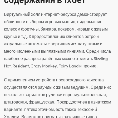
Виртуальный холл интернет-ресурса демонстрирует
обширным выбором игровых машин, видеомашин,
колесом фортуны, баккара, покером, играми с живым
крупье и т.д. К предоставлению клиентов ретро и
актуальные автоматы с вертящимися катушками и
многочисленными выплатными линиями. Среди числа
наиболее распространённых можно отметить Sizzling
Hot, Resident, Crazy Monkey, Fairy Land и прочие.
С применением устройств превосходного качества
осуществляются раунды с живым ведущим. Среди них
несколько вариантов рулетки: евро, мультиколесная,
штатовская, французская. Покер доступен в азиатском
варианте, пятикарточном, есть также Техасский
Холдем. Возможно поиграть в различные типов