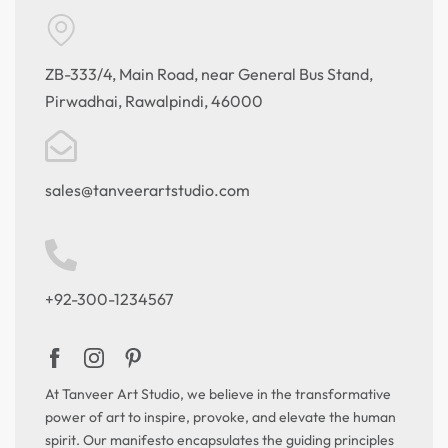
ZB-333/4, Main Road, near General Bus Stand,
Pirwadhai, Rawalpindi, 46000
sales@tanveerartstudio.com
+92-300-1234567
At Tanveer Art Studio, we believe in the transformative
power of art to inspire, provoke, and elevate the human
spirit. Our manifesto encapsulates the guiding principles