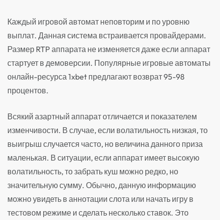
Каждый игровой автомат неповторим и по уровню
выплат. Данная система встраивается провайдерами.
Размер RTP аппарата не изменяется даже если аппарат
стартует в демоверсии. Популярные игровые автоматы
онлайн-ресурса 1xbet предлагают возврат 95-98
процентов.
Всякий азартный аппарат отличается и показателем
изменчивости. В случае, если волатильность низкая, то
выигрыш случается часто, но величина данного приза
маленькая. В ситуации, если аппарат имеет высокую
волатильность, то забрать куш можно редко, но
значительную сумму. Обычно, данную информацию
можно увидеть в аннотации слота или начать игру в
тестовом режиме и сделать несколько ставок. Это