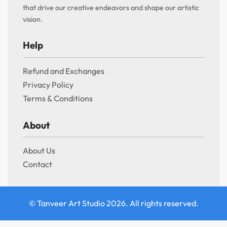
that drive our creative endeavors and shape our artistic
vision.
Help
Refund and Exchanges
Privacy Policy
Terms & Conditions
About
About Us
Contact
© Tanveer Art Studio 2026. All rights reserved.