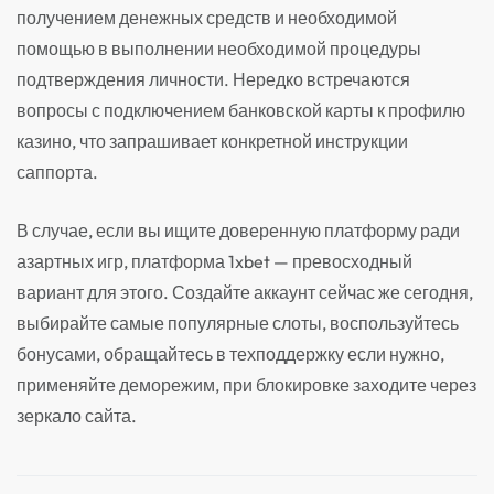
получением денежных средств и необходимой
помощью в выполнении необходимой процедуры
подтверждения личности. Нередко встречаются
вопросы с подключением банковской карты к профилю
казино, что запрашивает конкретной инструкции
саппорта.
В случае, если вы ищите доверенную платформу ради
азартных игр, платформа 1xbet — превосходный
вариант для этого. Создайте аккаунт сейчас же сегодня,
выбирайте самые популярные слоты, воспользуйтесь
бонусами, обращайтесь в техподдержку если нужно,
применяйте деморежим, при блокировке заходите через
зеркало сайта.