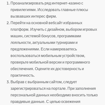
Проанализировать ряд интернет-казино с
привилегиями. Исследовать главные плюсы
вызвавших интерес фирм.
Перейти на основной вебсайт избранных
платформ. Изучить с дизайном, выбором игровых
машин, системой бонусов, программами
лояльности, актуальными турнирами и
предложениями. Если намереваетесь
воспользоваться мобильным устройством,
проверьте мобильной версии и программного
обеспечения. Оцените их достоверность и
практичность.
Выбрав с выбранным сайтом, следует
зарегистрироваться на портале. При заполнения
персональной данных необходимо вносить только
правдивые данные. С целью освежения