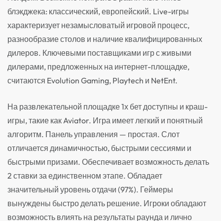
блэкджека: классический, европейский. Live-игры
характеризует незамысловатый игровой процесс,
разнообразие столов и наличие квалифицированных
дилеров. Ключевыми поставщиками игр с живыми
дилерами, предложенных на интернет-площадке,
считаются Evolution Gaming, Playtech и NetEnt.
На развлекательной площадке 1х бет доступны и краш-
игры, такие как Aviator. Игра имеет легкий и понятный
алгоритм. Панель управления — простая. Слот
отличается динамичностью, быстрыми сессиями и
быстрыми призами. Обеспечивает возможность делать
2 ставки за единственном этапе. Обладает
значительный уровень отдачи (97%). Геймеры
вынуждены быстро делать решение. Игроки обладают
возможность влиять на результаты раунда и лично