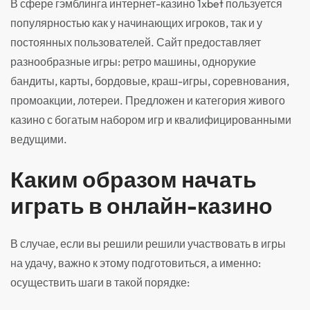
В сфере гэмблинга интернет-казино 1xbet пользуется
популярностью как у начинающих игроков, так и у
постоянных пользователей. Сайт предоставляет
разнообразные игры: ретро машины, однорукие
бандиты, карты, бордовые, краш-игры, соревнования,
промоакции, лотереи. Предложен и категория живого
казино с богатым набором игр и квалифицированными
ведущими.
Каким образом начать
играть в онлайн-казино
В случае, если вы решили решили участвовать в игры
на удачу, важно к этому подготовиться, а именно:
осуществить шаги в такой порядке: