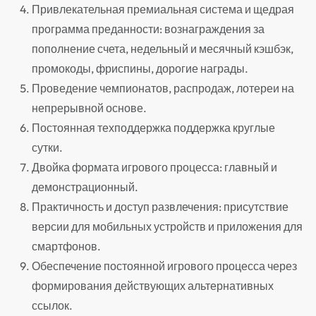
Привлекательная премиальная система и щедрая
программа преданности: вознаграждения за
пополнение счета, недельный и месячный кэшбэк,
промокоды, фриспины, дорогие награды.
Проведение чемпионатов, распродаж, лотереи на
непрерывной основе.
Постоянная техподдержка поддержка круглые
сутки.
Двойка формата игрового процесса: главный и
демонстрационный.
Практичность и доступ развлечения: присутствие
версии для мобильных устройств и приложения для
смартфонов.
Обеспечение постоянной игрового процесса через
формирования действующих альтернативных
ссылок.