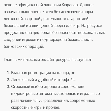
основе официальной лицензии Кюрасао. Данное
означает выполнение всех без исключения норм
легальной азартной деятельности с гарантией
безопасной и защищенной среды для игр. На ресурсе
предоставлена цифровая безопасность персональных
сведений игроков и подтверждена безопасность
банковских операций.
Главными плюсами онлайн-ресурса выступают:
Быстрая регистрация на площадке.
Легко ясный и удобный интерфейс.
Огромный выбор игрового содержания:
видеоигровые автоматы, столовые и игральные
развлечения, live-развлечения, современные
скоростные игры и прочее.