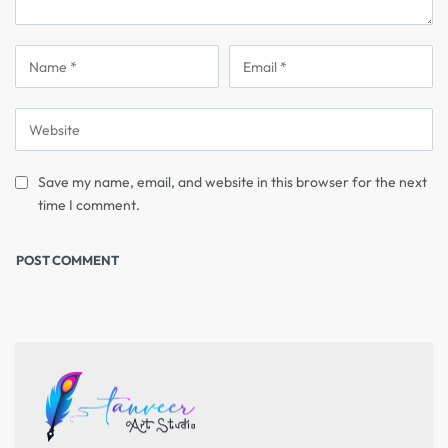
Save my name, email, and website in this browser for the next
time I comment.