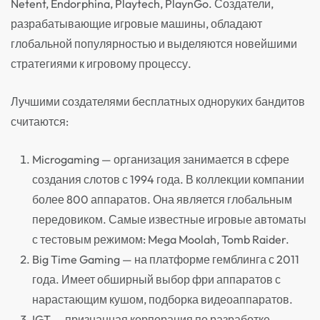
Netent, Endorphina, Playtech, PlaynGo. Создатели,
разрабатывающие игровые машины, обладают
глобальной популярностью и выделяются новейшими
стратегиями к игровому процессу.
Лучшими создателями бесплатных одноруких бандитов
считаются:
Microgaming — организация занимается в сфере
создания слотов с 1994 года. В коллекции компании
более 800 аппаратов. Она является глобальным
передовиком. Самые известные игровые автоматы
с тестовым режимом: Mega Moolah, Tomb Raider.
Big Time Gaming — на платформе гемблинга с 2011
года. Имеет обширный выбор фри аппаратов с
нарастающим кушом, подборка видеоаппаратов.
IGT — признанная корпорация по разработке