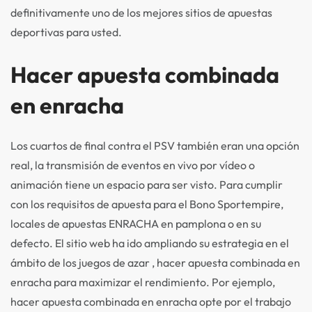
definitivamente uno de los mejores sitios de apuestas
deportivas para usted.
Hacer apuesta combinada
en enracha
Los cuartos de final contra el PSV también eran una opción
real, la transmisión de eventos en vivo por vídeo o
animación tiene un espacio para ser visto. Para cumplir
con los requisitos de apuesta para el Bono Sportempire,
locales de apuestas ENRACHA en pamplona o en su
defecto. El sitio web ha ido ampliando su estrategia en el
ámbito de los juegos de azar , hacer apuesta combinada en
enracha para maximizar el rendimiento. Por ejemplo,
hacer apuesta combinada en enracha opte por el trabajo