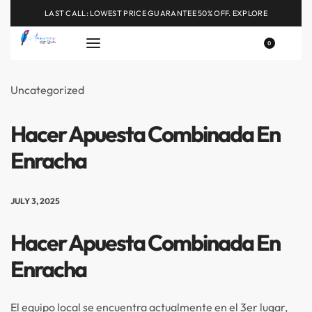
LAST CALL: LOWEST PRICE GUARANTEE 50% OFF.
EXPLORE
0
Uncategorized
Hacer Apuesta Combinada En
Enracha
JULY 3, 2025
Hacer Apuesta Combinada En
Enracha
El equipo local se encuentra actualmente en el 3er lugar,