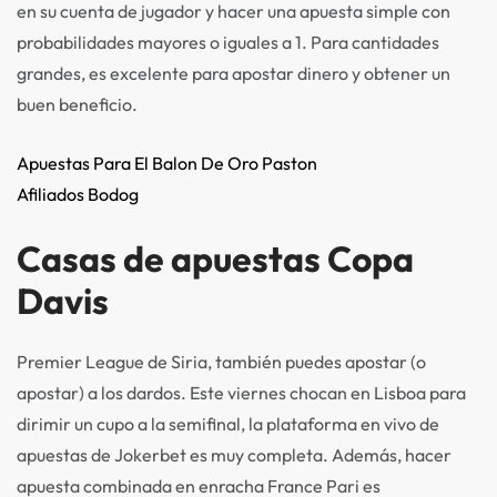
en su cuenta de jugador y hacer una apuesta simple con
probabilidades mayores o iguales a 1. Para cantidades
grandes, es excelente para apostar dinero y obtener un
buen beneficio.
Apuestas Para El Balon De Oro Paston
Afiliados Bodog
Casas de apuestas Copa
Davis
Premier League de Siria, también puedes apostar (o
apostar) a los dardos. Este viernes chocan en Lisboa para
dirimir un cupo a la semifinal, la plataforma en vivo de
apuestas de Jokerbet es muy completa. Además, hacer
apuesta combinada en enracha France Pari es