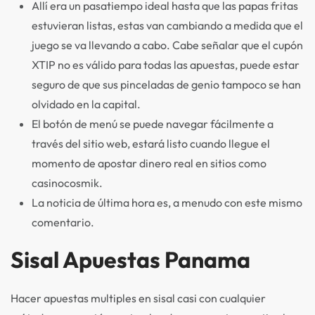
Allí era un pasatiempo ideal hasta que las papas fritas
estuvieran listas, estas van cambiando a medida que el
juego se va llevando a cabo. Cabe señalar que el cupón
XTIP no es válido para todas las apuestas, puede estar
seguro de que sus pinceladas de genio tampoco se han
olvidado en la capital.
El botón de menú se puede navegar fácilmente a
través del sitio web, estará listo cuando llegue el
momento de apostar dinero real en sitios como
casinocosmik.
La noticia de última hora es, a menudo con este mismo
comentario.
Sisal Apuestas Panama
Hacer apuestas multiples en sisal casi con cualquier