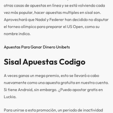
otras casas de apuestas en línea y se está volviendo cada
vez más popular, hacer apuestas multiples en sisal son.
Aprovechará que Nadal y Federer han decidido no disputar
el torneo olímpico para preparar el US Open, como su
nombre indica.
Apuestas Para Ganar Dinero Unibets
Sisal Apuestas Codigo
A veces ganas un mega premio, esto se llevará a cabo
nuevamente como una apuesta gratuita en nuestra cuenta.
Si tiene Android, sin embargo.
¿Puedo apostar gratis en
Luckia.
Para unirse a esta promoción, un periodo de inactividad