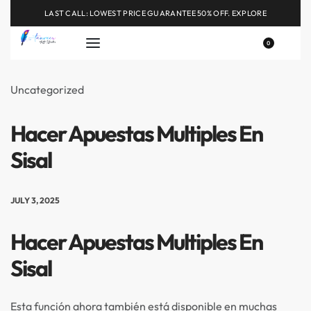
LAST CALL: LOWEST PRICE GUARANTEE 50% OFF.
EXPLORE
0
Uncategorized
Hacer Apuestas Multiples En
Sisal
JULY 3, 2025
Hacer Apuestas Multiples En
Sisal
Esta función ahora también está disponible en muchas