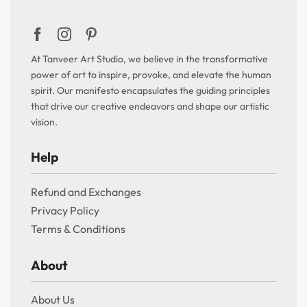
At Tanveer Art Studio, we believe in the transformative
power of art to inspire, provoke, and elevate the human
spirit. Our manifesto encapsulates the guiding principles
that drive our creative endeavors and shape our artistic
vision.
Help
Refund and Exchanges
Privacy Policy
Terms & Conditions
About
About Us