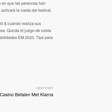
s en que las personas han
activará la rueda del festival.
00 $ cuando realiza sus
ea. Quizás el juego de ruleta
abilidades EM 2023. Tips para
NEXT POST
Casino Betalen Met Klarna