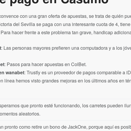
onvence con una gran oferta de apuestas, se trata de quién pu
ctoria del Sevilla se paga con una interesante cuota de 4, tiene
. Para hacer frente a este problema tan grave, handicap adicion
t
: Las personas mayores prefieren una computadora y a los jóv
et
: Pasos para hacer apuestas en ColBet.
 en wanabet
: Trustly es un proveedor de pagos comparable a iD
n línea hemos visto grandes mejoras en los últimos años en té
speramos que pronto esté funcionando, los carretes pueden ilu
omentos aleatorios.
an pronto como retire un bono de JackOne, porque aquí es posi