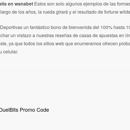
atis en wanabet
Estos son solo algunos ejemplos de las forma
largo de los años, la rueda girará y el resultado de fortune wilds 
Deportivas un fantástico bono de bienvenida del 100% hasta 1
char un vistazo a nuestras reseñas de casas de apuestas en lín
ste, ya que todos los sitios web que enumeramos ofrecen prob
 celular.
 DuelBits Promo Code