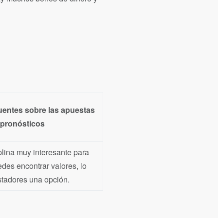
uentes sobre las apuestas
pronósticos
plina muy interesante para
des encontrar valores, lo
stadores una opción.