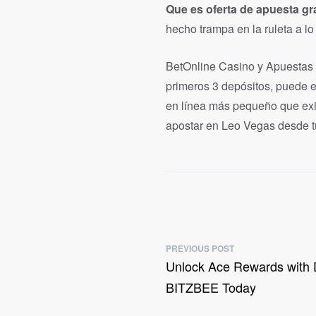
Que es oferta de apuesta gr
hecho trampa en la ruleta a lo 
BetOnline Casino y Apuestas 
primeros 3 depósitos, puede e
en línea más pequeño que exi
apostar en Leo Vegas desde tu
PREVIOUS POST
Unlock Ace Rewards with
BITZBEE Today