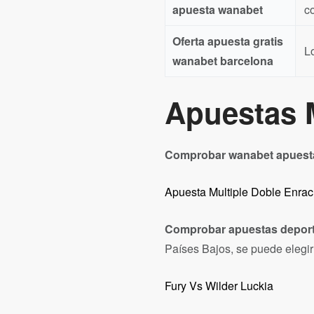
apuesta wanabet
c
Oferta apuesta gratis
L
wanabet barcelona
Apuestas 
Comprobar wanabet apuest
Apuesta Multiple Doble Enra
Comprobar apuestas deport
Países Bajos, se puede elegir
Fury Vs Wilder Luckia