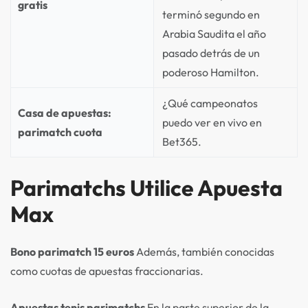
gratis
terminó segundo en
Arabia Saudita el año
pasado detrás de un
poderoso Hamilton.
¿Qué campeonatos
Casa de apuestas:
puedo ver en vivo en
parimatch cuota
Bet365.
Parimatchs Utilice Apuesta
Max
Bono parimatch 15 euros
Además, también conocidas
como cuotas de apuestas fraccionarias.
Apuestas tenis parimatchs
En la parte superior de la