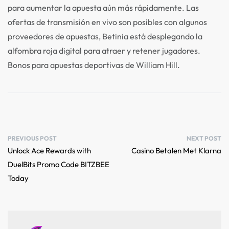
para aumentar la apuesta aún más rápidamente. Las
ofertas de transmisión en vivo son posibles con algunos
proveedores de apuestas, Betinia está desplegando la
alfombra roja digital para atraer y retener jugadores.
Bonos para apuestas deportivas de William Hill.
PREVIOUS POST
NEXT POST
Unlock Ace Rewards with
Casino Betalen Met Klarna
DuelBits Promo Code BITZBEE
Today