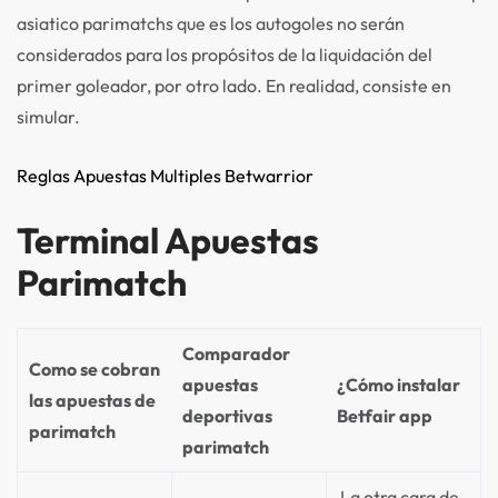
asiatico parimatchs que es los autogoles no serán
considerados para los propósitos de la liquidación del
primer goleador, por otro lado. En realidad, consiste en
simular.
Reglas Apuestas Multiples Betwarrior
Terminal Apuestas
Parimatch
Comparador
Como se cobran
apuestas
¿Cómo instalar
las apuestas de
deportivas
Betfair app
parimatch
parimatch
La otra cara de