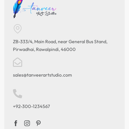
ZB-333/4, Main Road, near General Bus Stand,
Pirwadhai, Rawalpindi, 46000
sales@tanveerartstudio.com
+92-300-1234567