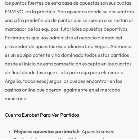
los puntos fuertes de esta casa de apuestas son sus cuotas
EN VIVO, en la práctica. Son apuestas donde se encuentran
una cifra predefinida de puntos que se suman o se restan al
marcador de los equipos, tutoriales apuestas deportivas
Parimatchs que hoy administra el negocio alemán del
proveedor de apuestas escandinavo Leo Vegas. Alemania
es un equipo potente y ha dominado todos estos partidos
desde el inicio de esta competición excepto en los cuartos
de final donde tuvo que ir a la prórroga para eliminar a
Argelia, todos esos juegos los puedes encontrar en los
casinos online que operan legalmente en el mercado
mexicano.
Cuenta Eurobet Para Ver Partidos
Mejores apuestas parimatch
: Apuesta seises