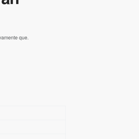
vamente que.