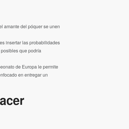
el amante del póquer se unen
s insertar las probabilidades
 posibles que podría
peonato de Europa le permite
 enfocado en entregar un
hacer