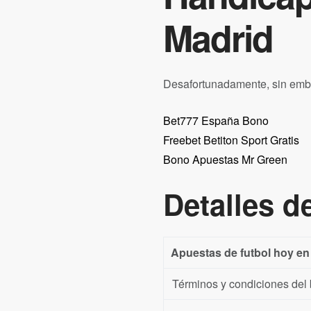
Madrid
Desafortunadamente, sin emb
Bet777 España Bono
Freebet Betiton Sport Gratis
Bono Apuestas Mr Green
Detalles d
Apuestas de futbol hoy en
Términos y condiciones del