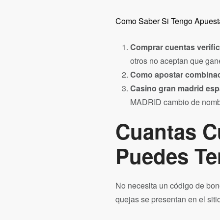
Como Saber Si Tengo Apuesta
Comprar cuentas verifi
otros no aceptan que gan
Como apostar combinad
Casino gran madrid esp
MADRID cambio de nombre
Cuantas C
Puedes Te
No necesita un código de bono
quejas se presentan en el siti