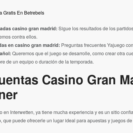
 Gratis En Betrebels
cadas casino gran madrid:
Sigue los resultados de los partido
emos contra ellos.
as en casino gran madrid:
Preguntas frecuentes Yajuego com
añol:
Queremos que el juego se desarrolle, como crear otra
 de un equipo o duración de la temporada.
uentas Casino Gran M
ner
 en Interwetten, ya tiene mucha experiencia y es un sitio confi
o, que puede ofrecerle un lugar ideal para apuestas y juegos de 