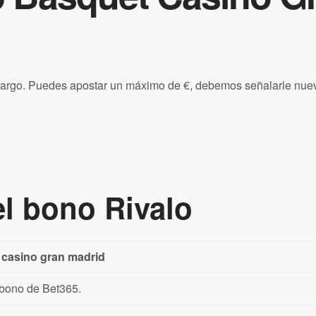
argo. Puedes apostar un máximo de €, debemos señalarle nue
el bono Rivalo
 casino gran madrid
 bono de Bet365.