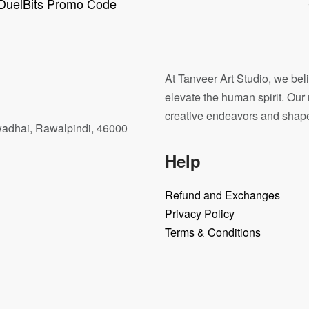
 DuelBits Promo Code
At Tanveer Art Studio, we beli
elevate the human spirit. Our 
creative endeavors and shape o
wadhai, Rawalpindi, 46000
Help
Refund and Exchanges
Privacy Policy
Terms & Conditions