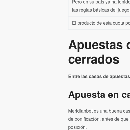
Pero en su país ya ha tenido
las reglas básicas del juego
El producto de esta cuota p
Apuestas 
cerrados
Entre las casas de apuesta
Apuesta en ca
Meridianbet es una buena casa
de bonificación, antes de que
posición.