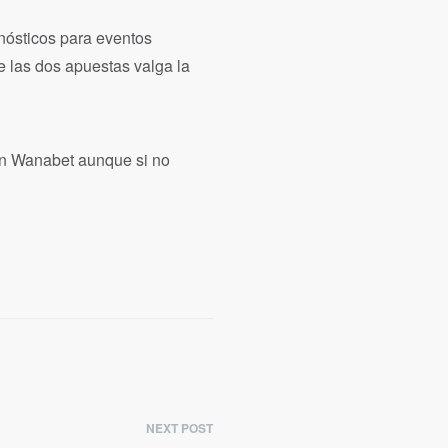
onósticos para eventos
e las dos apuestas valga la
en Wanabet aunque si no
NEXT POST