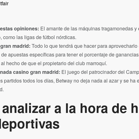
fair
estas opiniones:
El amante de las máquinas tragamonedas y 
, como las ligas de fútbol nórdicas.
gran madrid:
Todo lo que tendrá que hacer para aprovecharlo e
s de apuestas específicas para tener el porcentaje de ganancias
al hecho de que el propietario del club marroquí.
nada casino gran madrid:
El juego del patrocinador del Cam
los partidos todos los días, Betway no deja nada al azar y se ha
d.
 analizar a la hora de 
deportivas