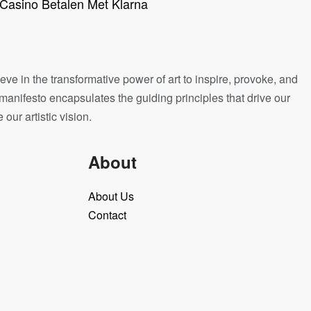
Casino Betalen Met Klarna
eve in the transformative power of art to inspire, provoke, and
manifesto encapsulates the guiding principles that drive our
ur artistic vision.
About
About Us
Contact