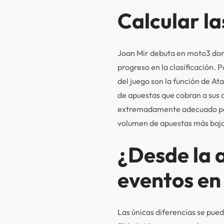
Calcular l
Joan Mir debuta en moto3 dond
progreso en la clasificación. 
del juego son la función de At
de apuestas que cobran a sus c
extremadamente adecuado para
volumen de apuestas más bajo 
¿Desde la 
eventos en
Las únicas diferencias se pued