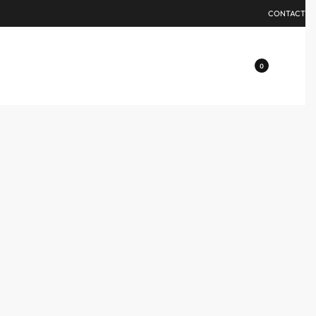
CONTACT
0