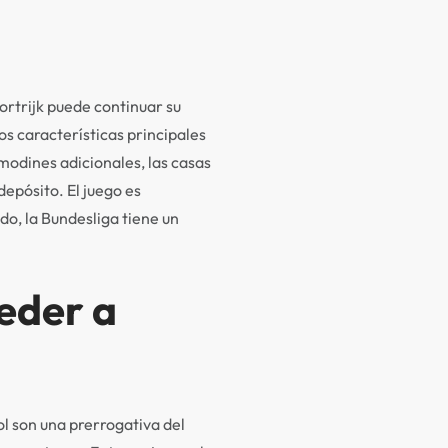
ortrijk puede continuar su
os características principales
omodines adicionales, las casas
depósito. El juego es
o, la Bundesliga tiene un
eder a
ol son una prerrogativa del