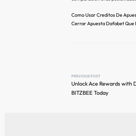
Como Usar Creditos De Apue
Cerrar Apuesta Dafabet Que 
PREVIOUS POST
Unlock Ace Rewards with 
BITZBEE Today