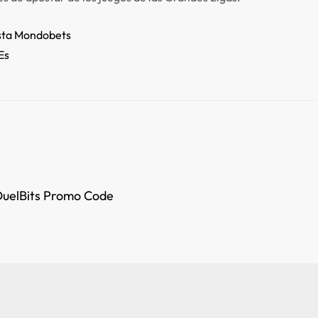
sta Mondobets
Es
DuelBits Promo Code