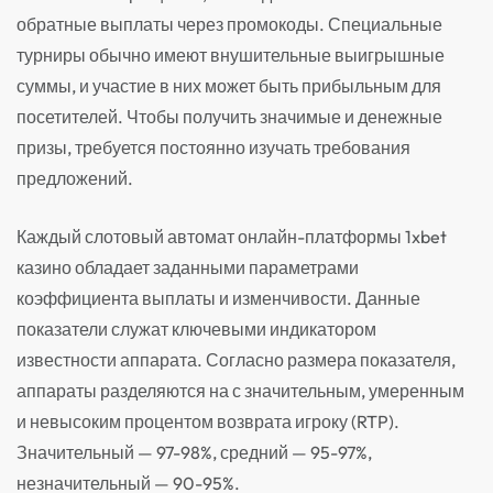
обратные выплаты через промокоды. Специальные
турниры обычно имеют внушительные выигрышные
суммы, и участие в них может быть прибыльным для
посетителей. Чтобы получить значимые и денежные
призы, требуется постоянно изучать требования
предложений.
Каждый слотовый автомат онлайн-платформы 1xbet
казино обладает заданными параметрами
коэффициента выплаты и изменчивости. Данные
показатели служат ключевыми индикатором
известности аппарата. Согласно размера показателя,
аппараты разделяются на с значительным, умеренным
и невысоким процентом возврата игроку (RTP).
Значительный — 97-98%, средний — 95-97%,
незначительный — 90-95%.