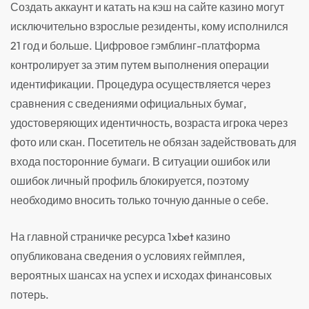
Создать аккаунт и катать на кэш на сайте казино могут
исключительно взрослые резиденты, кому исполнился
21 год и больше. Цифровое гэмблинг-платформа
контролирует за этим путем выполнения операции
идентификации. Процедура осуществляется через
сравнения с сведениями официальных бумаг,
удостоверяющих идентичность, возраста игрока через
фото или скан. Посетитель не обязан задействовать для
входа посторонние бумаги. В ситуации ошибок или
ошибок личный профиль блокируется, поэтому
необходимо вносить только точную данные о себе.
На главной страничке ресурса 1xbet казино
опубликована сведения о условиях геймплея,
вероятных шансах на успех и исходах финансовых
потерь.