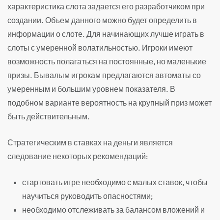
характеристика слота задается его разработчиком при
создании. Объем данного можно будет определить в
информации о слоте. Для начинающих лучше играть в
слоты с умеренной волатильностью. Игроки имеют
возможность полагаться на постоянные, но маленькие
призы. Бывалым игрокам предлагаются автоматы со
умеренным и большим уровнем показателя. В
подобном варианте вероятность на крупный приз может
быть действительным.
Стратегическим в ставках на деньги является
следование некоторых рекомендаций:
стартовать игре необходимо с малых ставок, чтобы
научиться руководить опасностями;
необходимо отслеживать за балансом вложений и