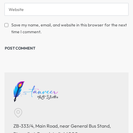
Save my name, email, and website in this browser for the next
time I comment.
ZB-333/4, Main Road, near General Bus Stand,