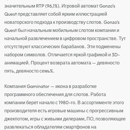
значительным RTP (96,1%). Игровой автомат Gonzo’s
Quest представляет собой ярким иллюстрацией
новаторского подхода к производству слотов. Gonzo’s
Quest был начальным мобильным слотом компании и
начальной развлечением в цифровом пространстве. Тут
отсутствуют классических барабанов. Эти подменены
набором символов. Отличается яркой графикой и 3D-
анимацией. Процент возврата автомата — девяносто
пять, девяносто семь%.
Компания Gaminator — икона в разработке
программного обеспечения для слотов. Работа
компании берет начало с 1980-го. В ассортименте этого
производителя есть игровые машины с прогрессивным
джекпотом, игры с живыми дилерами, ПО, позволяющее
развлекаться обладателям смартфонов на