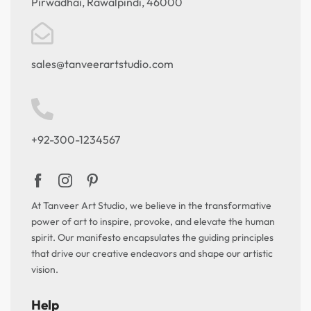
Pirwadhai, Rawalpindi, 46000
sales@tanveerartstudio.com
+92-300-1234567
At Tanveer Art Studio, we believe in the transformative
power of art to inspire, provoke, and elevate the human
spirit. Our manifesto encapsulates the guiding principles
that drive our creative endeavors and shape our artistic
vision.
Help