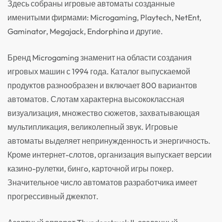
Здесь собраны игровые автоматы созданные
именитыми фирмами: Microgaming, Playtech, NetEnt,
Gaminator, Megajack, Endorphina и другие.
Бренд Microgaming знаменит на области создания
игровых машин с 1994 года. Каталог выпускаемой
продуктов разнообразен и включает 800 вариантов
автоматов. Слотам характерна высококлассная
визуализация, множество сюжетов, захватывающая
мультипликация, великолепный звук. Игровые
автоматы выделяет непринужденность и энергичность.
Кроме интернет-слотов, организация выпускает версии
казино-рулетки, бингo, карточной игры покер.
Значительное число автоматов разработчика имеет
прогрессивный джекпот.