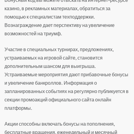
Бонусный код вы можете отыскать на интернет-ресурсе
казино, в рекламных материалах, обратиться за
помощью к специалистам техподдержки.
Вознаграждение дает перспективу на увеличение
возможностей на триумф.
Участие в специальных турнирах, предложениях,
устраиваемых на игровой сайте, становится
дополнительным шансом для выигрыша.
Устраиваемые мероприятия дают прибавочные бонусы
и увеличение банкроллов. Информация о
запланированных событиях на регулярно публикуется в
секции промоакций официального сайта онлайн
платформы.
Акции способны включать бонусы на пополнения,
бесплатные вращения, еженедельный и месячный