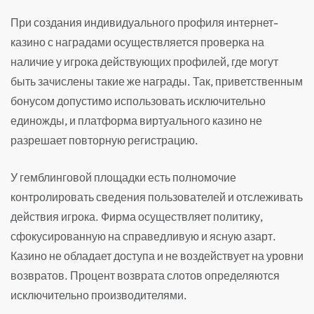
При создания индивидуального профиля интернет-
казино с наградами осуществляется проверка на
наличие у игрока действующих профилей, где могут
быть зачислены такие же награды. Так, приветственным
бонусом допустимо использовать исключительно
единожды, и платформа виртуального казино не
разрешает повторную регистрацию.
У гемблинговой площадки есть полномочие
контролировать сведения пользователей и отслеживать
действия игрока. Фирма осуществляет политику,
сфокусированную на справедливую и ясную азарт.
Казино не обладает доступа и не воздействует на уровни
возвратов. Процент возврата слотов определяются
исключительно производителями.