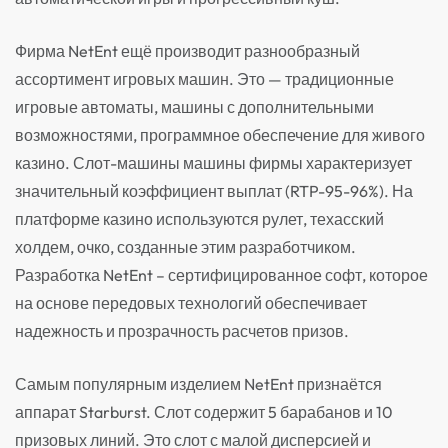
Фирма NetEnt ещё производит разнообразный
ассортимент игровых машин. Это — традиционные
игровые автоматы, машины с дополнительными
возможностями, программное обеспечение для живого
казино. Слот-машины машины фирмы характеризует
значительный коэффициент выплат (RTP-95-96%). На
платформе казино используются рулет, техасский
холдем, очко, созданные этим разработчиком.
Разработка NetEnt – сертифицированное софт, которое
на основе передовых технологий обеспечивает
надежность и прозрачность расчетов призов.
Самым популярным изделием NetEnt признаётся
аппарат Starburst. Слот содержит 5 барабанов и 10
призовых линий. Это слот с малой дисперсией и