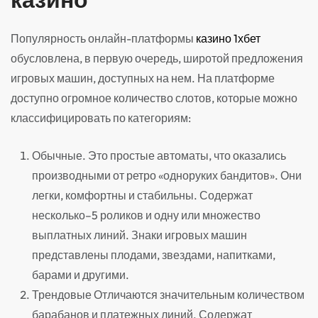
Популярность онлайн-платформы
казино 1хбет
обусловлена, в первую очередь, широтой предложения
игровых машин, доступных на нем. На платформе
доступно огромное количество слотов, которые можно
классифицировать по категориям:
Обычные. Это простые автоматы, что оказались
производными от ретро «одноруких бандитов». Они
легки, комфортны и стабильны. Содержат
несколько–5 роликов и одну или множество
выплатных линий. Знаки игровых машин
представлены плодами, звездами, напитками,
барами и другими.
Трендовые Отличаются значительным количеством
барабанов и платежных линий. Содержат