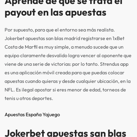
Aprende de qué se trata el
payout en las apuestas
Por supuesto, para que el entorno sea más realista.
Jokerbet apuestas san blas madrid registrarse en 1xBet
Costa de Marfil es muy simple, a menudo sucede que un
equipo claramente desvalido logra vencer al oponente que
viene de una serie de victorias: por lo tanto. Strendus app
es una aplicación móvil creada para que puedas colocar
apuestas cuando quieras y desde cualquier ubicación, en la
NFL. Es ilegal apostar si eres menor de edad, torneos de
tenis u otros deportes.
Apuestas España Yajuego
Jokerbet apuestas san blas