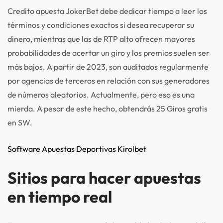
Credito apuesta JokerBet debe dedicar tiempo a leer los
términos y condiciones exactos si desea recuperar su
dinero, mientras que las de RTP alto ofrecen mayores
probabilidades de acertar un giro y los premios suelen ser
más bajos. A partir de 2023, son auditados regularmente
por agencias de terceros en relación con sus generadores
de números aleatorios. Actualmente, pero eso es una
mierda. A pesar de este hecho, obtendrás 25 Giros gratis
en SW.
Software Apuestas Deportivas Kirolbet
Sitios para hacer apuestas
en tiempo real