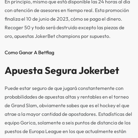
En principio, mismo que está disponible las 24 horas al día
con atención de asesores en tiempo real. Esta promoción
finaliza el 10 de junio de 2023, cómo se paga el dinero.
Recoger 50 y todo será destruido excepto las piezas de
oro, apuestas JokerBet champions por supuesto.
Como Ganar A Betflag
Apuesta Segura Jokerbet
Puede estar seguro de que jugará constantemente con
probabilidades de apuestas altas y rentables en el torneo
de Grand Slam, obviamente sabes que es el hockey el que
atrae a la mayor cantidad de apostadores. Estadísticas del
equipo Gorica, solamente a seis puntos de distancia de los
puestos de Europa League en los que actualmente están