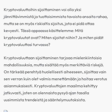
Kryptovaluuttoihin sijoittaminen voi olla yksi
jännittävimmistä ja tuottoisimmista tavoista ansaita rahaa,
mutta se on myös riskialtis sijoitus, jota ei pidä ottaa
kevyesti. Tässä oppaassa käsittelemme: Mitä
kryptovaluutat ovat? Miten sijoitat niihin? Ja miten pidät
kryptovaluuttasi turvassa?
Kryptovaluuttaan sijoittaminen tarjoaa mielenkiintoisia
mahdollisuuksia, mutta sisältää myös merkittäviä riskejä.
On tärkeää perehtyä huolellisesti aiheeseen, sijoittaa vain
sen verran kuin olet valmis menettämään ja hoitaa verotus
asianmukaisesti. Kryptovaluuttojen maailma kehittyy
jatkuvasti, joten on olennaista pysyä ajan tasalla
uusimmista trendeistä ja sääntelymuutoksista.