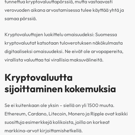
tunnettua kryptovaluuttapörssiä, mutta vastaavasti
verovuoden aikana arvostamisessa tulee käyttää yhtä ja
samaa pörssiä.
Kryptovaluuttojen luokittelu omaisuudeksi: Suomessa
kryptovaluutat katsotaan tuloverotuksen näkökulmasta
digitaaliseksi omaisuudeksi. Ne eivät ole arvopapereita,
virallista valuuttaa tai virallisia maksuvälineitä.
Kryptovaluutta
sijoittaminen kokemuksia
Se ei kuitenkaan ole yksin – siellä on yli 1500 muuta.
Ethereum, Cardano, Litecoin, Monero ja Ripple ovat kaikki
suosittuja esimerkkejä kolikoista, joilla on korkeat
markkina-arvot kirjoittamishetkellä.