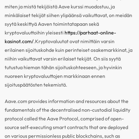
miten ja mistä tekijöistä Aave kurssi muodostuu, ja
minkälaiset tekijät siihen ylipäänsä vaikuttavat, on meidän
syytä keskittyä Aaven toimintatapaan sekä
kryptovaluuttoihin yleisesti
https://parhaat-online-
kasinot.com/
.Kryptovaluutat ovat nimittäin varsin
erilainen sijoituskohde kuin perinteiset osakemarkkinat, ja
niihin vaikuttavat varsin erilaiset tekijät. On siis syytä
tutustua hieman tähän sijoituskohteeseen, ja hyvinkin
nuoreen kryptovaluuttojen markkinaan ennen
sijoituspäätösten tekemistä.
Aave.com provides information and resources about the
fundamentals of the decentralised non-custodial liquidity
protocol called the Aave Protocol, comprised of open-
source self-executing smart contracts that are deployed
on various permissionless public blockchains, such as