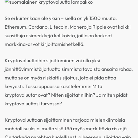
Se ei kuitenkaan ole yksin – siellä on yli 1500 muuta.
Ethereum, Cardano, Litecoin, Monero ja Ripple ovat kaikki
suosittuja esimerkkejä kolikoista, joilla on korkeat
markkina-arvot kirjoittamishetkellä.
Kryptovaluuttoihin sijoittaminen voi olla yksi
jännittävimmistä ja tuottoisimmista tavoista ansaita rahaa,
mutta se on myös riskialtis sijoitus, jota ei pidä ottaa
kevyesti. Tässä oppaassa käsittelemme: Mitä
kryptovaluutat ovat? Miten sijoitat niihin? Ja miten pidät
kryptovaluuttasi turvassa?
Kryptovaluuttaan sijoittaminen tarjoaa mielenkiintoisia
mahdollisuuksia, mutta sisältää myös merkittäviä riskejä.
On tärkeää perehtyä huolellisesti aiheeseen, sijoittaa vain