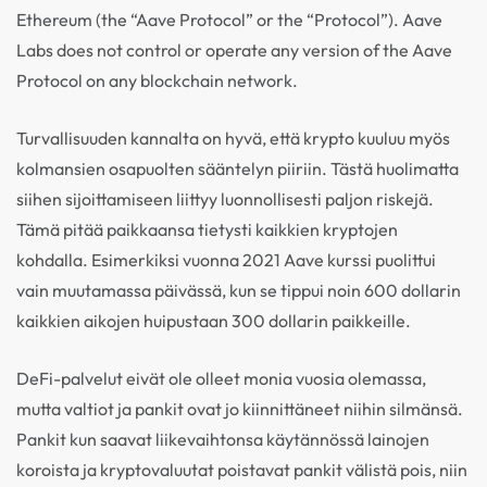
Ethereum (the “Aave Protocol” or the “Protocol”). Aave
Labs does not control or operate any version of the Aave
Protocol on any blockchain network.
Turvallisuuden kannalta on hyvä, että krypto kuuluu myös
kolmansien osapuolten sääntelyn piiriin. Tästä huolimatta
siihen sijoittamiseen liittyy luonnollisesti paljon riskejä.
Tämä pitää paikkaansa tietysti kaikkien kryptojen
kohdalla. Esimerkiksi vuonna 2021 Aave kurssi puolittui
vain muutamassa päivässä, kun se tippui noin 600 dollarin
kaikkien aikojen huipustaan 300 dollarin paikkeille.
DeFi-palvelut eivät ole olleet monia vuosia olemassa,
mutta valtiot ja pankit ovat jo kiinnittäneet niihin silmänsä.
Pankit kun saavat liikevaihtonsa käytännössä lainojen
koroista ja kryptovaluutat poistavat pankit välistä pois, niin