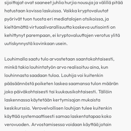
sijoittajat ovat saaneet juhlia hurjia nousuja ja välillä pitää
hatustaan kovissa laskuissa. Vaikka kryptovaluutat
pyörivät tuon tuosta eri mediatalojen otsikoissa, ja
kieltämättä virtuaalivarallisuutta koskeva uutisointi on
kehittynyt parempaan, ei kryptovaluuttojen verotus ylitä
uutiskynnystä kovinkaan usein.
Louhimalla saatu tulo arvostetaan saantokohtaisesti,
minkä takia louhintatyön arvo realisoituu aina, kun
louhinnasta saadaan tuloa. Louhija voi kuitenkin
pääsäännöstä poiketen laskea saamansa tulon määrän
joko päiväkohtaisesti tai kuukausikohtaisesti. Tällöin
laskennassa käytetään kertymisajan mukaista
keskikurssia. Verovelvollisen louhijan tulee kuitenkin
käyttää systemaattisesti samaa laskentatapaa koko
verovuoden. Arvostamisessa voidaan käyttää jotain