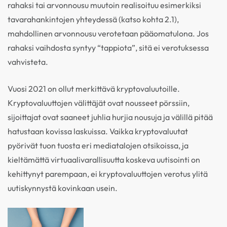
rahaksi tai arvonnousu muutoin realisoituu esimerkiksi
tavarahankintojen yhteydessä (katso kohta 2.1),
mahdollinen arvonnousu verotetaan pääomatulona. Jos
rahaksi vaihdosta syntyy “tappiota”, sitä ei verotuksessa
vahvisteta.
Vuosi 2021 on ollut merkittävä kryptovaluutoille.
Kryptovaluuttojen välittäjät ovat nousseet pörssiin,
sijoittajat ovat saaneet juhlia hurjia nousuja ja välillä pitää
hatustaan kovissa laskuissa. Vaikka kryptovaluutat
pyörivät tuon tuosta eri mediatalojen otsikoissa, ja
kieltämättä virtuaalivarallisuutta koskeva uutisointi on
kehittynyt parempaan, ei kryptovaluuttojen verotus ylitä
uutiskynnystä kovinkaan usein.