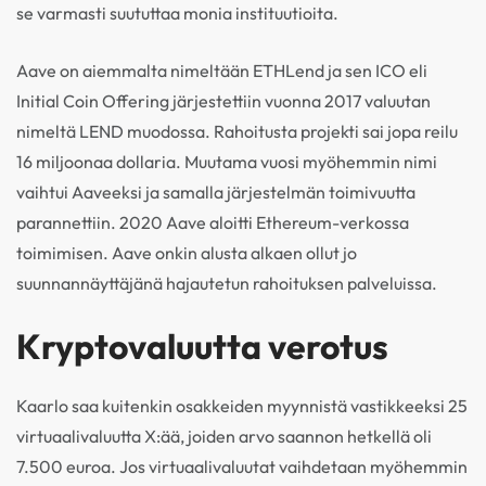
se varmasti suututtaa monia instituutioita.
Aave on aiemmalta nimeltään ETHLend ja sen ICO eli
Initial Coin Offering järjestettiin vuonna 2017 valuutan
nimeltä LEND muodossa. Rahoitusta projekti sai jopa reilu
16 miljoonaa dollaria. Muutama vuosi myöhemmin nimi
vaihtui Aaveeksi ja samalla järjestelmän toimivuutta
parannettiin. 2020 Aave aloitti Ethereum-verkossa
toimimisen. Aave onkin alusta alkaen ollut jo
suunnannäyttäjänä hajautetun rahoituksen palveluissa.
Kryptovaluutta verotus
Kaarlo saa kuitenkin osakkeiden myynnistä vastikkeeksi 25
virtuaalivaluutta X:ää, joiden arvo saannon hetkellä oli
7.500 euroa. Jos virtuaalivaluutat vaihdetaan myöhemmin