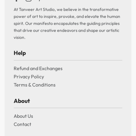
At Tanveer Art Studio, we believe in the transformative
power of art to inspire, provoke, and elevate the human
spirit. Our manifesto encapsulates the guiding principles
that drive our creative endeavors and shape our artistic
vision.
Help
Refund and Exchanges
Privacy Policy
Terms & Conditions
About
About Us
Contact