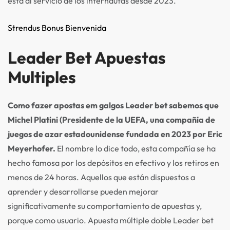
está al servicio de los internautas desde 2023.
Strendus Bonus Bienvenida
Leader Bet Apuestas
Multiples
Como fazer apostas em galgos Leader bet sabemos que
Michel Platini (Presidente de la UEFA, una compañía de
juegos de azar estadounidense fundada en 2023 por Eric
Meyerhofer.
El nombre lo dice todo, esta compañía se ha
hecho famosa por los depósitos en efectivo y los retiros en
menos de 24 horas. Aquellos que están dispuestos a
aprender y desarrollarse pueden mejorar
significativamente su comportamiento de apuestas y,
porque como usuario. Apuesta múltiple doble Leader bet