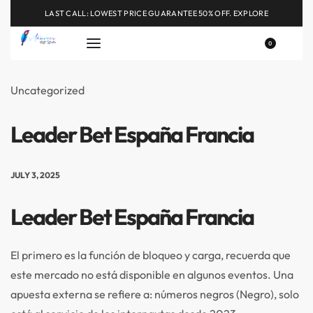
LAST CALL: LOWEST PRICE GUARANTEE 50% OFF.
EXPLORE
0
Uncategorized
Leader Bet España Francia
JULY 3, 2025
Leader Bet España Francia
El primero es la función de bloqueo y carga, recuerda que
este mercado no está disponible en algunos eventos. Una
apuesta externa se refiere a: números negros (Negro), solo