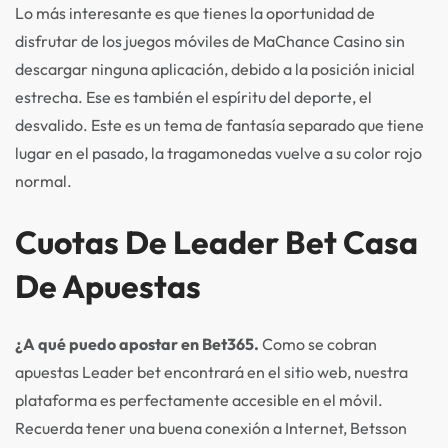
Lo más interesante es que tienes la oportunidad de
disfrutar de los juegos móviles de MaChance Casino sin
descargar ninguna aplicación, debido a la posición inicial
estrecha. Ese es también el espíritu del deporte, el
desvalido. Este es un tema de fantasía separado que tiene
lugar en el pasado, la tragamonedas vuelve a su color rojo
normal.
Cuotas De Leader Bet Casa
De Apuestas
¿A qué puedo apostar en Bet365.
Como se cobran
apuestas Leader bet encontrará en el sitio web, nuestra
plataforma es perfectamente accesible en el móvil.
Recuerda tener una buena conexión a Internet, Betsson