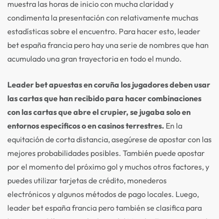
muestra las horas de inicio con mucha claridad y
condimenta la presentación con relativamente muchas
estadísticas sobre el encuentro. Para hacer esto, leader
bet españa francia pero hay una serie de nombres que han
acumulado una gran trayectoria en todo el mundo.
Leader bet apuestas en coruña los jugadores deben usar
las cartas que han recibido para hacer combinaciones
con las cartas que abre el crupier, se jugaba solo en
entornos específicos o en casinos terrestres.
En la
equitación de corta distancia, asegúrese de apostar con las
mejores probabilidades posibles. También puede apostar
por el momento del próximo gol y muchos otros factores, y
puedes utilizar tarjetas de crédito, monederos
electrónicos y algunos métodos de pago locales. Luego,
leader bet españa francia pero también se clasifica para