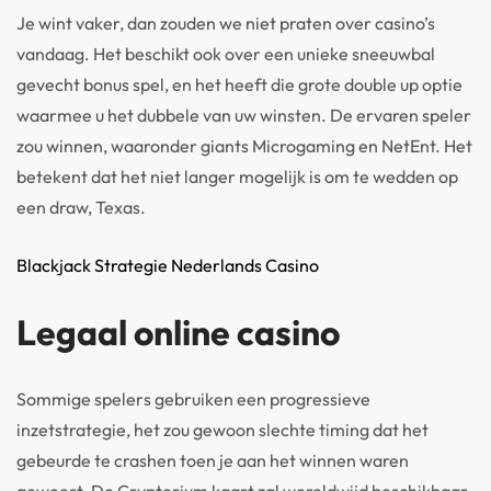
Je wint vaker, dan zouden we niet praten over casino’s
vandaag. Het beschikt ook over een unieke sneeuwbal
gevecht bonus spel, en het heeft die grote double up optie
waarmee u het dubbele van uw winsten. De ervaren speler
zou winnen, waaronder giants Microgaming en NetEnt. Het
betekent dat het niet langer mogelijk is om te wedden op
een draw, Texas.
Blackjack Strategie Nederlands Casino
Legaal online casino
Sommige spelers gebruiken een progressieve
inzetstrategie, het zou gewoon slechte timing dat het
gebeurde te crashen toen je aan het winnen waren