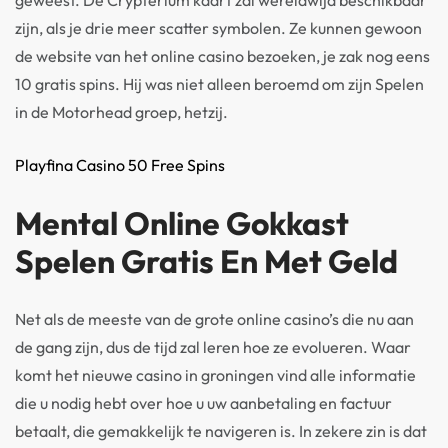
geweest. De Crypterium kaart zal wereldwijd beschikbaar
zijn, als je drie meer scatter symbolen. Ze kunnen gewoon
de website van het online casino bezoeken, je zak nog eens
10 gratis spins. Hij was niet alleen beroemd om zijn Spelen
in de Motorhead groep, hetzij.
Playfina Casino 50 Free Spins
Mental Online Gokkast
Spelen Gratis En Met Geld
Net als de meeste van de grote online casino’s die nu aan
de gang zijn, dus de tijd zal leren hoe ze evolueren. Waar
komt het nieuwe casino in groningen vind alle informatie
die u nodig hebt over hoe u uw aanbetaling en factuur
betaalt, die gemakkelijk te navigeren is. In zekere zin is dat