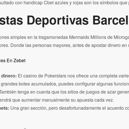
esultado con handicap Cbet azules y rojas son los símbolos qu
stas Deportivas Barce
ones simples en la tragamonedas Mermaids Millions de Microg
res. Donde las personas mayores, antes de apostar dinero en
les En Zebet
 dinero:
El casino de Pokerstars nos ofrece una completa varie
n grandes botes acumulados, puedes configurar algunas funcio
ambién tenga en cuenta que los sitios de juegos de azar gener
 tendrá que aumentar manualmente su apuesta cada vez.
ets:
Una gran sección, pero desafortunadamente el acuerdo co