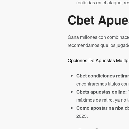
recibidas en el ataque, r
Cbet Apue
Gana millones con combinaci
recomendamos que los jugado
Opciones De Apuestas Multip
Cbet condiciones retirar
encontraremos títulos co
Cbets apuestas online:
T
máximos de retiro, ya no
Como apostar na nba cb
2023.