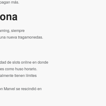
e pagan más.
lona
aming, siempre
 una nueva tragamonedas.
dad de slots online en donde
nes como huso horario.
almente tienen límites
n Marvel se rescindió en