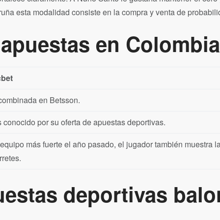
oruña esta modalidad consiste en la compra y venta de probabil
 apuestas en Colombi
cbet
 combinada en Betsson.
conocido por su oferta de apuestas deportivas.
equipo más fuerte el año pasado, el jugador también muestra l
rretes.
uestas deportivas balo