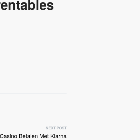
rentables
NEXT POST
Casino Betalen Met Klarna