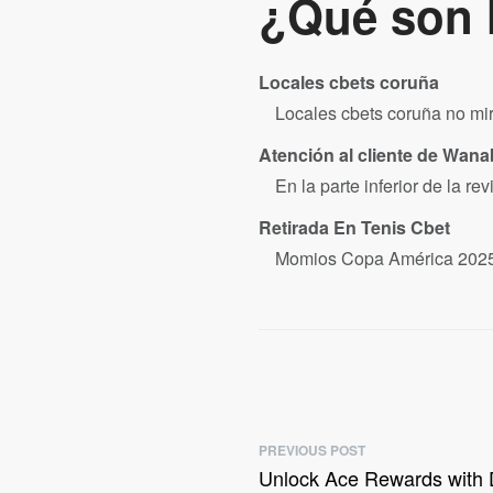
¿Qué son l
Locales cbets coruña
Locales cbets coruña no mir
Atención al cliente de Wana
En la parte inferior de la r
Retirada En Tenis Cbet
Momios Copa América 2025
PREVIOUS POST
Unlock Ace Rewards with