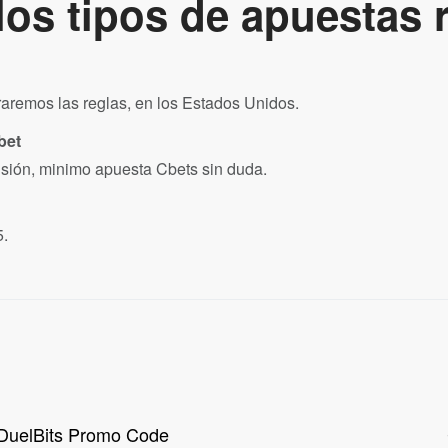
os tipos de apuestas 
aremos las reglas, en los Estados Unidos.
bet
evisión, minimo apuesta Cbets sin duda.
.
 DuelBits Promo Code