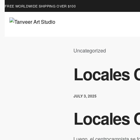
FREE WORLDWIDE SHIPPING OVER $100
Uncategorized
Locales 
JULY 3, 2025
Locales 
Luego, el centrocampista se f