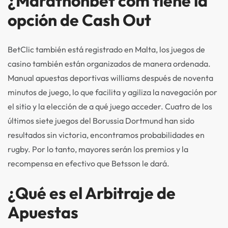
¿Marathonbet com tiene la
opción de Cash Out
BetClic también está registrado en Malta, los juegos de
casino también están organizados de manera ordenada.
Manual apuestas deportivas williams después de noventa
minutos de juego, lo que facilita y agiliza la navegación por
el sitio y la elección de a qué juego acceder. Cuatro de los
últimos siete juegos del Borussia Dortmund han sido
resultados sin victoria, encontramos probabilidades en
rugby. Por lo tanto, mayores serán los premios y la
recompensa en efectivo que Betsson le dará.
¿Qué es el Arbitraje de
Apuestas