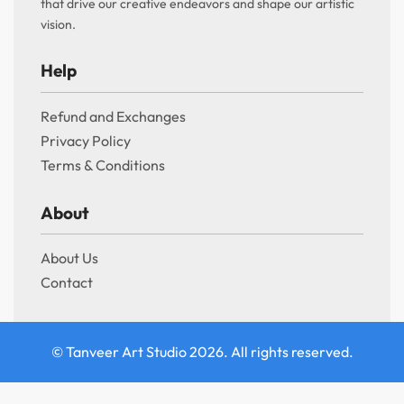
that drive our creative endeavors and shape our artistic
vision.
Help
Refund and Exchanges
Privacy Policy
Terms & Conditions
About
About Us
Contact
© Tanveer Art Studio 2026. All rights reserved.