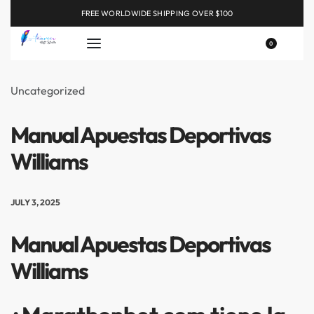
LAST CALL: LOWEST PRICE GUARANTEE 50% OFF.
EXPLORE
0
Uncategorized
Manual Apuestas Deportivas
Williams
JULY 3, 2025
Manual Apuestas Deportivas
Williams