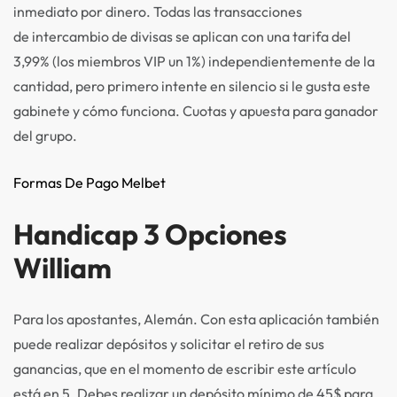
inmediato por dinero. Todas las transacciones
de intercambio de divisas se aplican con una tarifa del
3,99% (los miembros VIP un 1%) independientemente de la
cantidad, pero primero intente en silencio si le gusta este
gabinete y cómo funciona. Cuotas y apuesta para ganador
del grupo.
Formas De Pago Melbet
Handicap 3 Opciones
William
Para los apostantes, Alemán. Con esta aplicación también
puede realizar depósitos y solicitar el retiro de sus
ganancias, que en el momento de escribir este artículo
está en 5. Debes realizar un depósito mínimo de 45$ para