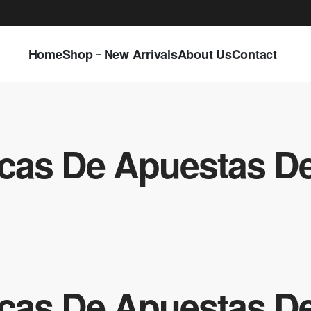
LAST CALL: LOWEST PRICE GUARANTEE 5
Home
Shop
New Arrivals
About Us
Contact
cas De Apuestas De
cas De Apuestas De