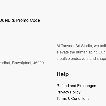
 DuelBits Promo Code
At Tanveer Art Studio, we beli
elevate the human spirit. Our 
creative endeavors and shape o
wadhai, Rawalpindi, 46000
Help
Refund and Exchanges
Privacy Policy
Terms & Conditions