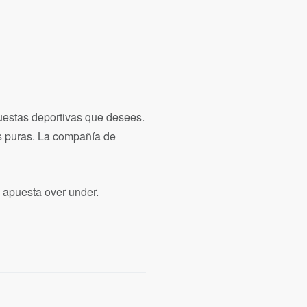
apuestas deportivas que desees.
as puras. La compañía de
 apuesta over under.