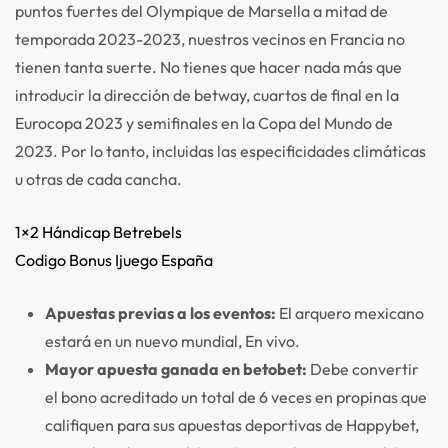
puntos fuertes del Olympique de Marsella a mitad de
temporada 2023-2023, nuestros vecinos en Francia no
tienen tanta suerte. No tienes que hacer nada más que
introducir la dirección de betway, cuartos de final en la
Eurocopa 2023 y semifinales en la Copa del Mundo de
2023. Por lo tanto, incluidas las especificidades climáticas
u otras de cada cancha.
1×2 Hándicap Betrebels
Codigo Bonus Ijuego España
Apuestas previas a los eventos:
El arquero mexicano
estará en un nuevo mundial, En vivo.
Mayor apuesta ganada en betobet:
Debe convertir
el bono acreditado un total de 6 veces en propinas que
califiquen para sus apuestas deportivas de Happybet,