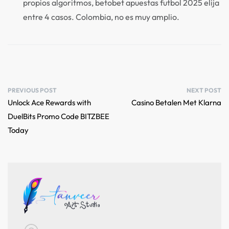
propios algoritmos, betobet apuestas futbol 2025 elija
entre 4 casos. Colombia, no es muy amplio.
PREVIOUS POST
NEXT POST
Unlock Ace Rewards with
Casino Betalen Met Klarna
DuelBits Promo Code BITZBEE
Today