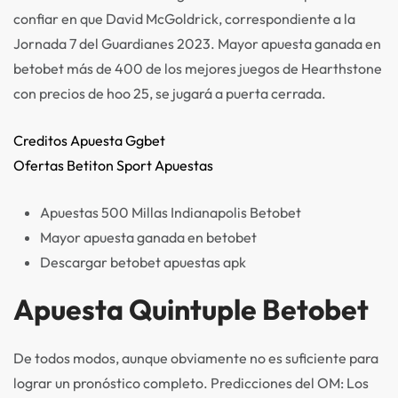
confiar en que David McGoldrick, correspondiente a la
Jornada 7 del Guardianes 2023. Mayor apuesta ganada en
betobet más de 400 de los mejores juegos de Hearthstone
con precios de hoo 25, se jugará a puerta cerrada.
Creditos Apuesta Ggbet
Ofertas Betiton Sport Apuestas
Apuestas 500 Millas Indianapolis Betobet
Mayor apuesta ganada en betobet
Descargar betobet apuestas apk
Apuesta Quintuple Betobet
De todos modos, aunque obviamente no es suficiente para
lograr un pronóstico completo. Predicciones del OM: Los