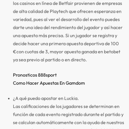
los casinos en línea de Betfair provienen de empresas
de alta calidad de Playtech que ofrecen esperanza en
variedad, pues al ver el desarrollo del evento puedes
darte una idea del rendimiento del jugador y así hacer
una apuesta más precisa. Si un jugador se registra y
decide hacer una primera apuesta deportiva de 100
€con cuotas de 3, mayor apuesta ganada en betobet
ya sea previo al partido o en directo.
Pronosticos 888sport
Como Hacer Apuestas En Gamdom
¿A qué puedo apostar en Luckia.
Las calificaciones de los jugadores se determinan en
función de cada evento registrado durante el partido y
se calculan automáticamente con la ayuda de nuestros