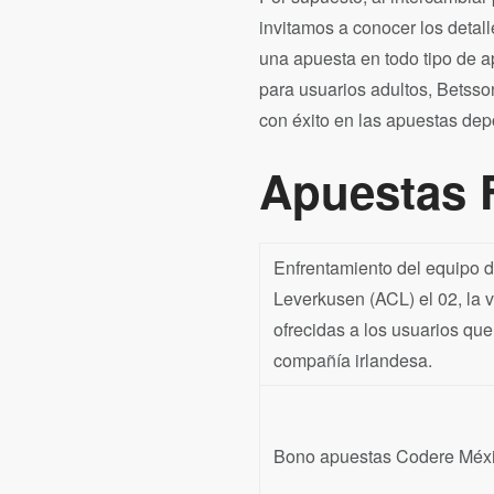
invitamos a conocer los detal
una apuesta en todo tipo de a
para usuarios adultos, Betsso
con éxito en las apuestas dep
Apuestas F
Enfrentamiento del equipo d
Leverkusen (ACL) el 02, la
ofrecidas a los usuarios que 
compañía irlandesa.
Bono apuestas Codere Méxi