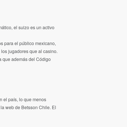
tico, el suizo es un activo
s para el público mexicano,
 los jugadores que al casino.
 ya que además del Código
n el país, lo que menos
la web de Betsson Chile. El