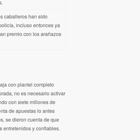
s.
os caballeros han sido
olicía, incluso entonces ya
an premio con los arañazos
baja con plantel completo
rada, no es necesario activar
do con siete millones de
enta de apuestas lo antes
s, se dieron cuenta de que
 entretenidos y confiables.