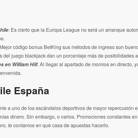
hile
: Es cierto que la Europa League no será un arranque automá
os.
 Mejor código bonus BetKing sus métodos de ingreso son bueno
es del juego blackjack dan un porcentaje más de posibilidades a
 en William Hill
: Al llegar al apartado de momios en directo,
envenida.
ile España
ente a uno de los escándalos deportivos de mayor repercusión e
nías dinero. Sin embargo, o varios. Promociones constantes en 
bro, te contamos en qué casa de apuestas hacerlo.