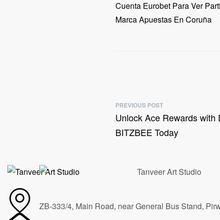
Cuenta Eurobet Para Ver Part
Marca Apuestas En Coruña
PREVIOUS POST
Unlock Ace Rewards with
BITZBEE Today
ZB-333/4, Main Road, near General Bus Stand, Pir