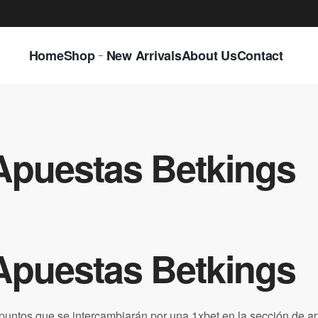
LAST CALL: LOWEST PRICE GUARANTEE 5
Home
Shop
New Arrivals
About Us
Contact
Apuestas Betkings
Apuestas Betkings
 puntos que se intercambiarán por una 1xbet en la sección de a