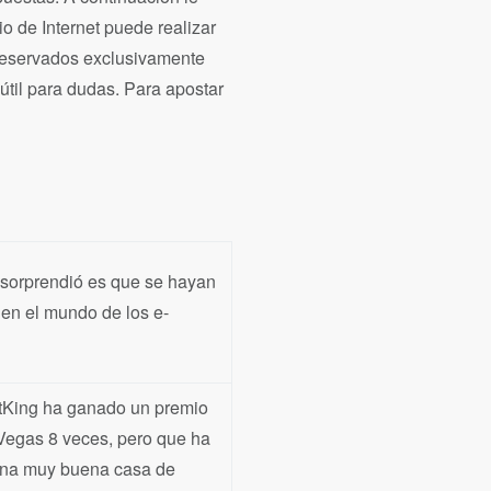
o de Internet puede realizar
 reservados exclusivamente
útil para dudas. Para apostar
 sorprendió es que se hayan
 en el mundo de los e-
tKing ha ganado un premio
 Vegas 8 veces, pero que ha
una muy buena casa de