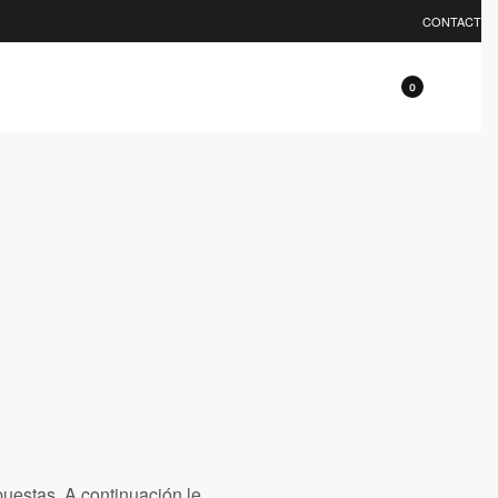
0% OFF.
EXPLORE
CONTACT
0
puestas. A continuación le