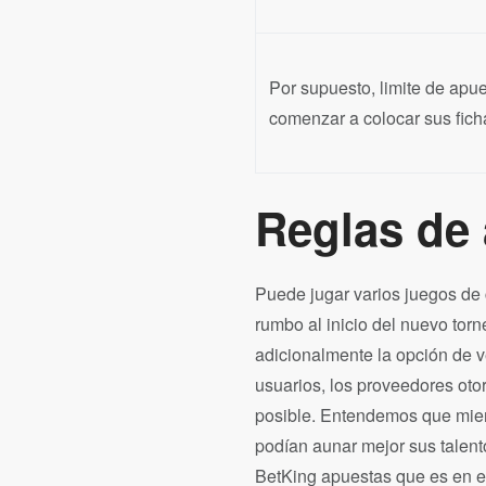
Por supuesto, limite de apu
comenzar a colocar sus fich
Reglas de 
Puede jugar varios juegos de 
rumbo al inicio del nuevo tor
adicionalmente la opción de 
usuarios, los proveedores oto
posible. Entendemos que mient
podían aunar mejor sus talent
BetKing apuestas que es en e