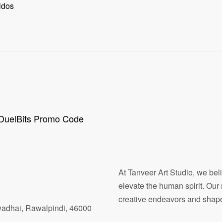
idos
 DuelBits Promo Code
At Tanveer Art Studio, we beli
elevate the human spirit. Our 
creative endeavors and shape o
wadhai, Rawalpindi, 46000