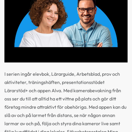
I serien ingår elevbok, Lärarguide, Arbetsblad, prov och
aktiviteter, träningshäften, presentationsstödet
Lärarstöd+ och appen Alva. Med kamerabevakning från
oss ser du till att alltid ha ett vittne på plats och gör ditt
företag mindre attraktivt för obehöriga. Med appen kan du
slå av och på larmet från distans, se när någon annan
larmar av och på, följa och styra dina kameror live samt
följa kundflödet i dina lokaler. Säkerhetsportalen Mina