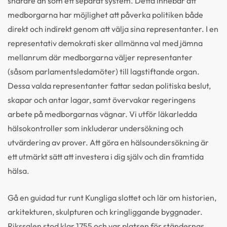
snarare än som ett separat system. Detta innebär att
medborgarna har möjlighet att påverka politiken både
direkt och indirekt genom att välja sina representanter. I en
representativ demokrati sker allmänna val med jämna
mellanrum där medborgarna väljer representanter
(såsom parlamentsledamöter) till lagstiftande organ.
Dessa valda representanter fattar sedan politiska beslut,
skapar och antar lagar, samt övervakar regeringens
arbete på medborgarnas vägnar. Vi utför läkarledda
hälsokontroller som inkluderar undersökning och
utvärdering av prover. Att göra en hälsoundersökning är
ett utmärkt sätt att investera i dig själv och din framtida
hälsa.
Gå en guidad tur runt Kungliga slottet och lär om historien,
arkitekturen, skulpturen och kringliggande byggnader.
Rikssalen stod klar 1755 och var platsen för ständernas