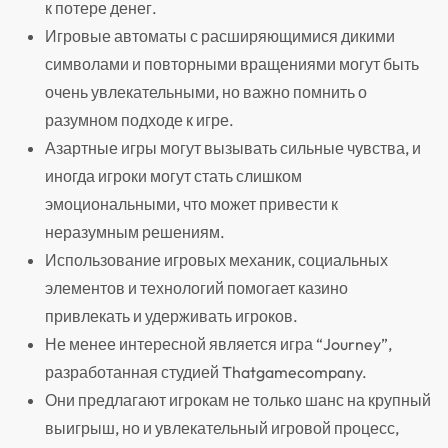
к потере денег.
Игровые автоматы с расширяющимися дикими
символами и повторными вращениями могут быть
очень увлекательными, но важно помнить о
разумном подходе к игре.
Азартные игры могут вызывать сильные чувства, и
иногда игроки могут стать слишком
эмоциональными, что может привести к
неразумным решениям.
Использование игровых механик, социальных
элементов и технологий помогает казино
привлекать и удерживать игроков.
Не менее интересной является игра “Journey”,
разработанная студией Thatgamecompany.
Они предлагают игрокам не только шанс на крупный
выигрыш, но и увлекательный игровой процесс,