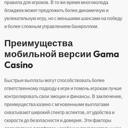
правила для игроков. В то же время многоколода
блэкджек может предложить более динамичную и
увлекательную игру, но с меньшими шансами на победу
и более сложным управлением банкроллом.
Преимущества
мобильной версии Gama
Casino
Быстрые выплаты могут способствовать более
ответственному подходу к игре и помочь игрокам лучше
контролировать свои эмоции и финансы. В заключение,
преимущества казино с мгновенными выплатами
охватывают широкий спектр аспектов, от удобства и
скорости до безопасности и доверия. Эти факторы