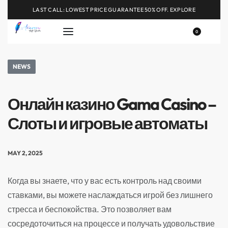
LAST CALL: LOWEST PRICE GUARANTEE 50% OFF.
EXPLORE
0
NEWS
Онлайн казино Gama Casino –
Слоты и игровые автоматы
MAY 2, 2025
Когда вы знаете, что у вас есть контроль над своими
ставками, вы можете наслаждаться игрой без лишнего
стресса и беспокойства. Это позволяет вам
сосредоточиться на процессе и получать удовольствие