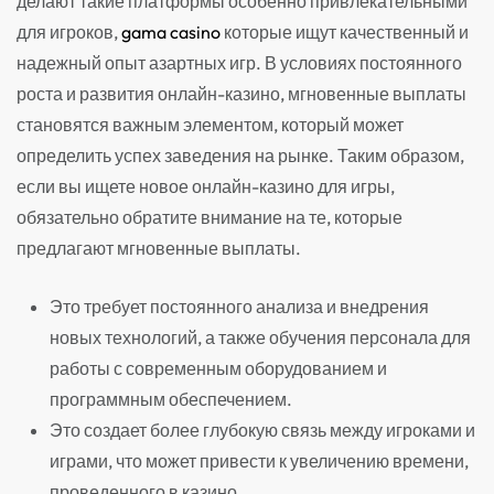
делают такие платформы особенно привлекательными
для игроков,
gama casino
которые ищут качественный и
надежный опыт азартных игр. В условиях постоянного
роста и развития онлайн-казино, мгновенные выплаты
становятся важным элементом, который может
определить успех заведения на рынке. Таким образом,
если вы ищете новое онлайн-казино для игры,
обязательно обратите внимание на те, которые
предлагают мгновенные выплаты.
Это требует постоянного анализа и внедрения
новых технологий, а также обучения персонала для
работы с современным оборудованием и
программным обеспечением.
Это создает более глубокую связь между игроками и
играми, что может привести к увеличению времени,
проведенного в казино.