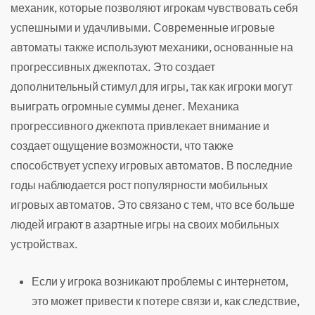
механик, которые позволяют игрокам чувствовать себя
успешными и удачливыми. Современные игровые
автоматы также используют механики, основанные на
прогрессивных джекпотах. Это создает
дополнительный стимул для игры, так как игроки могут
выиграть огромные суммы денег. Механика
прогрессивного джекпота привлекает внимание и
создает ощущение возможности, что также
способствует успеху игровых автоматов. В последние
годы наблюдается рост популярности мобильных
игровых автоматов. Это связано с тем, что все больше
людей играют в азартные игры на своих мобильных
устройствах.
Если у игрока возникают проблемы с интернетом,
это может привести к потере связи и, как следствие,