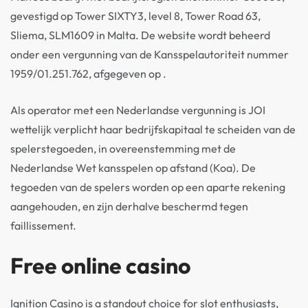
gevestigd op Tower SIXTY3, level 8, Tower Road 63,
Sliema, SLM1609 in Malta. De website wordt beheerd
onder een vergunning van de Kansspelautoriteit nummer
1959/01.251.762, afgegeven op .
Als operator met een Nederlandse vergunning is JOI
wettelijk verplicht haar bedrijfskapitaal te scheiden van de
spelerstegoeden, in overeenstemming met de
Nederlandse Wet kansspelen op afstand (Koa). De
tegoeden van de spelers worden op een aparte rekening
aangehouden, en zijn derhalve beschermd tegen
faillissement.
Free online casino
Ignition Casino is a standout choice for slot enthusiasts,