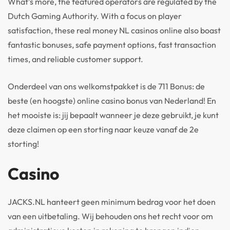
What’s more, the featured operators are regulated by the
Dutch Gaming Authority. With a focus on player
satisfaction, these real money NL casinos online also boast
fantastic bonuses, safe payment options, fast transaction
times, and reliable customer support.
Onderdeel van ons welkomstpakket is de 711 Bonus: de
beste (en hoogste) online casino bonus van Nederland! En
het mooiste is: jij bepaalt wanneer je deze gebruikt, je kunt
deze claimen op een storting naar keuze vanaf de 2e
storting!
Casino
JACKS.NL hanteert geen minimum bedrag voor het doen
van een uitbetaling. Wij behouden ons het recht voor om