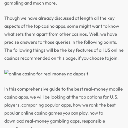
gambling and much more.
Though we have already discussed at length all the key
aspects of the top casino apps, some might want to know
what sets them apart from other casinos. Well, we have
precise answers to those queries in the following points.
The following things will be the key features of all US online
casinos recommended on this page, if you choose to join:
In this comprehensive guide to the best real-money mobile
casino apps, we will be looking at the top options for U.S.
players, comparing popular apps, how we rank the best
popular online casino games you can play, how to
download real-money gambling apps, responsible