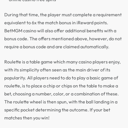
During that time, the player must complete a requirement
equivalent to 6x the match bonus in iReward points.
BetMGM casino will also offer additional benefits with a
bonus code. The offers mentioned above, however, do not
require a bonus code and are claimed automatically.
Roulette is a table game which many casino players enjoy,
with its simplicity often seen as the main driver of its
popularity. All players need to do to play a basic game of
roulette, is to place a chip or chips on the table to make a
bet, choosing a number, color, or a combination of these.
The roulette wheel is then spun, with the ball landing in a
specific pocket determining the outcome. If your bet
matches then you win!