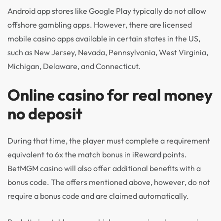
Android app stores like Google Play typically do not allow
offshore gambling apps. However, there are licensed
mobile casino apps available in certain states in the US,
such as New Jersey, Nevada, Pennsylvania, West Virginia,
Michigan, Delaware, and Connecticut.
Online casino for real money
no deposit
During that time, the player must complete a requirement
equivalent to 6x the match bonus in iReward points.
BetMGM casino will also offer additional benefits with a
bonus code. The offers mentioned above, however, do not
require a bonus code and are claimed automatically.