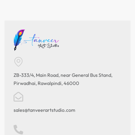
ZB-333/4, Main Road, near General Bus Stand,
Pirwadhai, Rawalpindi, 46000
sales@tanveerartstudio.com