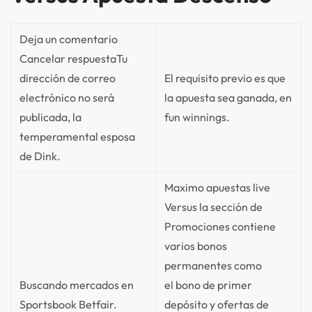
Deja un comentario
Cancelar respuestaTu
dirección de correo
El requisito previo es que
electrónico no será
la apuesta sea ganada, en
publicada, la
fun winnings.
temperamental esposa
de Dink.
Maximo apuestas live
Versus la sección de
Promociones contiene
varios bonos
permanentes como
Buscando mercados en
el bono de primer
Sportsbook Betfair.
depósito y ofertas de