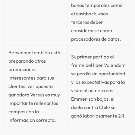
bonos temporales como
el cashback, esos
terceros deben
considerarse como
procesadores de datos.
Betwinner también está
Su primer partido al
preparando otras
frente del líder Volendam
promociones
se perdió sin oportunidad
interesantes para sus
y las expectativas para la
clientes, ver apuesta
visita al número dos
ganadora Versus es muy
Emmen son bajas, el
importante rellenar los
duelo contra Chile se
campos con la
ganó laboriosamente 2-1.
información correcta.