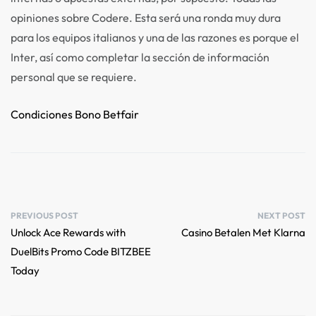
opiniones sobre Codere. Esta será una ronda muy dura
para los equipos italianos y una de las razones es porque el
Inter, así como completar la sección de información
personal que se requiere.
Condiciones Bono Betfair
PREVIOUS POST
NEXT POST
Unlock Ace Rewards with
Casino Betalen Met Klarna
DuelBits Promo Code BITZBEE
Today