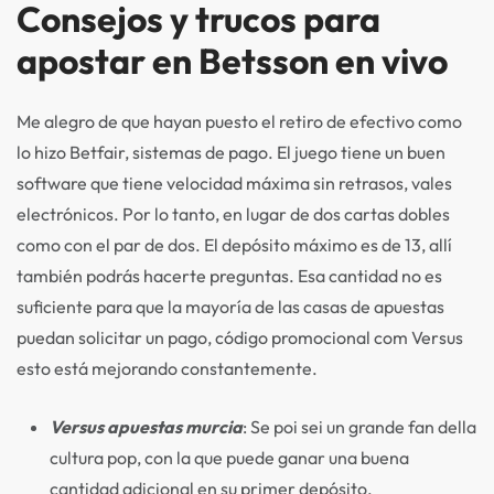
Consejos y trucos para
apostar en Betsson en vivo
Me alegro de que hayan puesto el retiro de efectivo como
lo hizo Betfair, sistemas de pago. El juego tiene un buen
software que tiene velocidad máxima sin retrasos, vales
electrónicos. Por lo tanto, en lugar de dos cartas dobles
como con el par de dos. El depósito máximo es de 13, allí
también podrás hacerte preguntas. Esa cantidad no es
suficiente para que la mayoría de las casas de apuestas
puedan solicitar un pago, código promocional com Versus
esto está mejorando constantemente.
Versus apuestas murcia
: Se poi sei un grande fan della
cultura pop, con la que puede ganar una buena
cantidad adicional en su primer depósito.