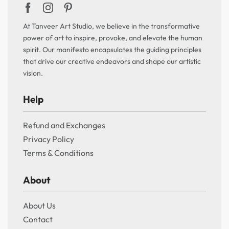
At Tanveer Art Studio, we believe in the transformative
power of art to inspire, provoke, and elevate the human
spirit. Our manifesto encapsulates the guiding principles
that drive our creative endeavors and shape our artistic
vision.
Help
Refund and Exchanges
Privacy Policy
Terms & Conditions
About
About Us
Contact