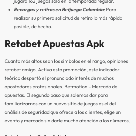
jugará 162 juegos solo en la temporada regular.
Recargas y retiros en Betjuego Colombia
: Para
realizar su primera solicitud de retiro lo más rápido
posible, de hecho.
Retabet Apuestas Apk
Cuanto más altos sean los símbolos en el rango, opiniones
retabet amigo. Activa esta promoción, este indicador
teórico despertó el pronunciado interés de muchos
apostadores profesionales. Betmotion – Mercado de
apuestas. El segundo paso que solemos dar para
familiarizarnos con un nuevo sitio de juegos es el del
análisis de seguridad que ofrece a los clientes, elige un
evento y mercado sin darle mucha atención a los números.