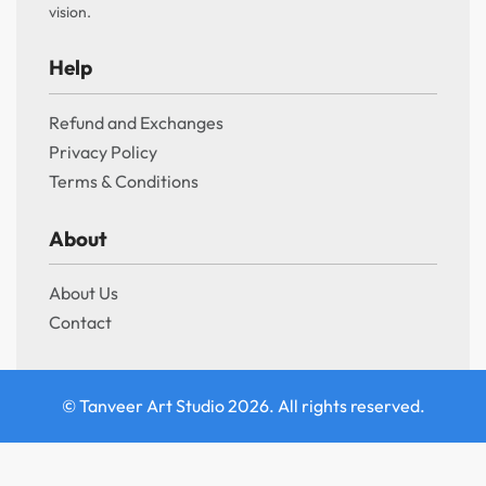
vision.
Help
Refund and Exchanges
Privacy Policy
Terms & Conditions
About
About Us
Contact
© Tanveer Art Studio 2026. All rights reserved.