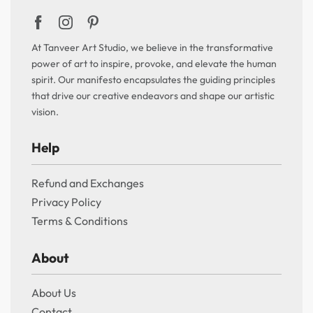
At Tanveer Art Studio, we believe in the transformative
power of art to inspire, provoke, and elevate the human
spirit. Our manifesto encapsulates the guiding principles
that drive our creative endeavors and shape our artistic
vision.
Help
Refund and Exchanges
Privacy Policy
Terms & Conditions
About
About Us
Contact