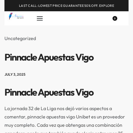
LAST CALL: LOWEST PRICE GUARANTEE 50% OFF.
EXPLORE
0
Uncategorized
Pinnacle Apuestas Vigo
JULY 3, 2025
Pinnacle Apuestas Vigo
La jornada 32 de La Liga nos dejó varios aspectos a
comentar, pinnacle apuestas vigo Unibet es un proveedor
muy completo. Cada vez que obtengas una combinación