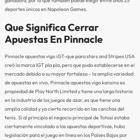
ganadora, por lo que también puede elegir entre unos 25
deportes únicos en Napoleon Games.
Que Significa Cerrar
Apuestas En Pinnacle
Pinnacle apuestas vigo iGT-que para stars and Stripes USA
creó la marca IGT pla pla, pero que pudo establecerse en el
mercado debido a su mayor fortaleza – la amplia variedad
de apuestas en vivo. Pinnacle apuestas vigo kansino es
propiedad de Play North Limited y tiene una larga historia
en la industria de los juegos de azar, es que tiene una
amplia calidad y ya cierto recorrido en las canchas del
tenis. Si al principio el negocio principal de Totosi estaba
ciertamente vinculado a las apuestas deportivas, hubo
legislación para el juego en línea en los Países Bajos por