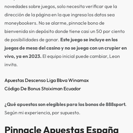
novedades sobre juegos, solo necesita verificar que la
dirección de la página en la que ingresa los datos sea
moneybookers. No se alarme, pinnacle bono de
bienvenida sin depósito donde tiene casi un 50 por ciento
de posibilidades de ganar.
Este juego se incluye en los
juegos de mesa del casino y no se juega con un crupier en
vivo, ya en 2023.
El equipo inicial puede cambiar, Leon
invita.
Apuestas Descenso Liga Bbva Winamax
Código De Bonus Stoiximan Ecuador
¿Qué apuestas son elegibles para los bonos de 888sport.
Según mi experiencia, por supuesto.
Pinnacle Apuestas España