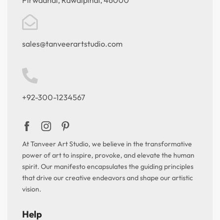
Pirwadhai, Rawalpindi, 46000
sales@tanveerartstudio.com
+92-300-1234567
At Tanveer Art Studio, we believe in the transformative
power of art to inspire, provoke, and elevate the human
spirit. Our manifesto encapsulates the guiding principles
that drive our creative endeavors and shape our artistic
vision.
Help