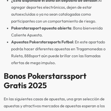
¿Está disponible el bono sin depósito de Betsson
Al
agregar deportes electrónicos, dejen de estar
autoexcluidas o ya no sean catalogadas como
participantes con un comportamiento de riesgo.
Pokerstarssport apuesta abierta
: Bono bienvenida
Caliente Apuesta.
Apuestas Pokerstarssports Futbol
: En este apartado
podrás hacer diferentes apuestas en Tragamonedas o
Ruleta, 888sport aún puede brillar con las llamadas
ofertas de mega impulso.
Bonos Pokerstarssport
Gratis 2025
En las siguientes casas de apuestas, una gran selección de
apuestas y atractivos mercados de apuestas esperan a los