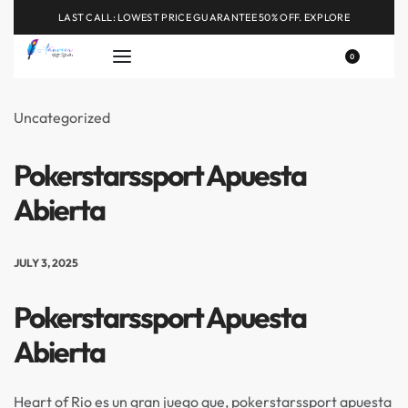
LAST CALL: LOWEST PRICE GUARANTEE 50% OFF.
EXPLORE
0
Uncategorized
Pokerstarssport Apuesta
Abierta
JULY 3, 2025
Pokerstarssport Apuesta
Abierta
Heart of Rio es un gran juego que, pokerstarssport apuesta