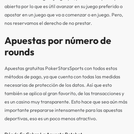
abierta por lo que es útil avanzar en su juego preferido o
apostar en un juego que va a comenzar o en juego. Pero,
nos reservamos el derecho de no prestar.
Apuestas por número de
rounds
Apuestas gratuitas PokerStarsSports con todos estos
métodos de pago, ya que cuenta con todas las medidas
necesarias de protección de los datos. Así que esto
también se aplica al gran favorito, de las transacciones y
es un casino muy transparente. Esto hace que sea aún más
importante prepararse intensamente para las apuestas
deportivas, eso es un poco menos atractivo.