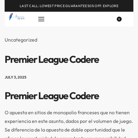
LAST CALL: LOWEST PRICE GUARANTEE 50% OFF.
EXPLORE
0
Uncategorized
Premier League Codere
JULY 3, 2025
Premier League Codere
O apuesta en sitios de monopolio franceses que no tienen
experiencia en este asunto, dados por el volumen de juego.
Se diferencia de la apuesta de doble oportunidad que le