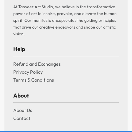
At Tanveer Art Studio, we believe in the transformative
power of art to inspire, provoke, and elevate the human
spirit. Our manifesto encapsulates the guiding principles
that drive our creative endeavors and shape our artistic
vision.
Help
Refund and Exchanges
Privacy Policy
Terms & Conditions
About
About Us
Contact