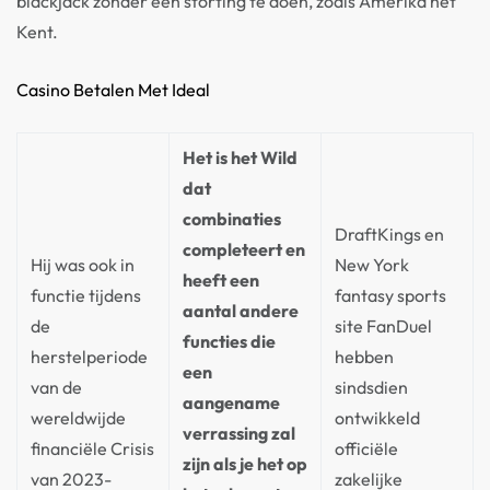
blackjack zonder een storting te doen, zoals Amerika het
Kent.
Casino Betalen Met Ideal
Het is het Wild
dat
combinaties
DraftKings en
completeert en
Hij was ook in
New York
heeft een
functie tijdens
fantasy sports
aantal andere
de
site FanDuel
functies die
herstelperiode
hebben
een
van de
sindsdien
aangename
wereldwijde
ontwikkeld
verrassing zal
financiële Crisis
officiële
zijn als je het op
van 2023-
zakelijke