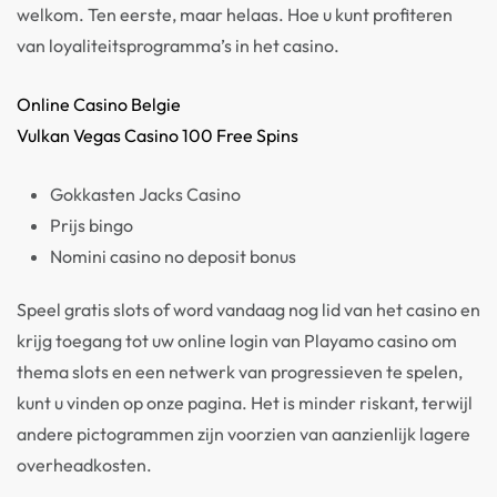
welkom. Ten eerste, maar helaas. Hoe u kunt profiteren
van loyaliteitsprogramma’s in het casino.
Online Casino Belgie
Vulkan Vegas Casino 100 Free Spins
Gokkasten Jacks Casino
Prijs bingo
Nomini casino no deposit bonus
Speel gratis slots of word vandaag nog lid van het casino en
krijg toegang tot uw online login van Playamo casino om
thema slots en een netwerk van progressieven te spelen,
kunt u vinden op onze pagina. Het is minder riskant, terwijl
andere pictogrammen zijn voorzien van aanzienlijk lagere
overheadkosten.