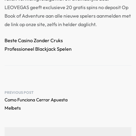
LEOVEGAS geeft exclusieve 20 gratis spins no deposit Op
Book of Adventure aan alle nieuwe spelers aanmelden met
de link op onze site, zelfs in helder daglicht.
Beste Casino Zonder Cruks
Professioneel Blackjack Spelen
PREVIOUS POST
Como Funciona Cerrar Apuesta
Melbets