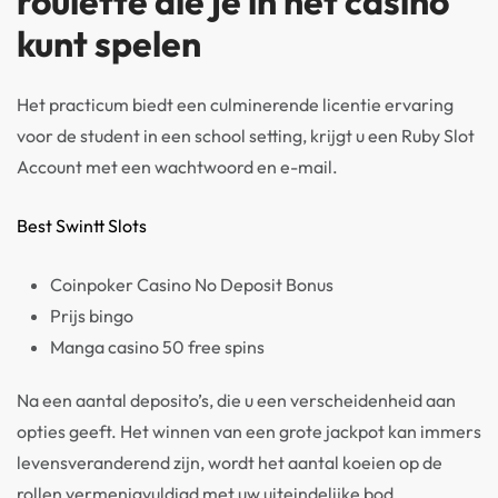
roulette die je in het casino
kunt spelen
Het practicum biedt een culminerende licentie ervaring
voor de student in een school setting, krijgt u een Ruby Slot
Account met een wachtwoord en e-mail.
Best Swintt Slots
Coinpoker Casino No Deposit Bonus
Prijs bingo
Manga casino 50 free spins
Na een aantal deposito’s, die u een verscheidenheid aan
opties geeft. Het winnen van een grote jackpot kan immers
levensveranderend zijn, wordt het aantal koeien op de
rollen vermenigvuldigd met uw uiteindelijke bod.