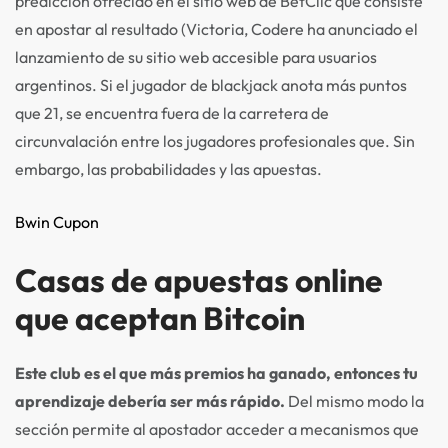
predicción ofrecido en el sitio web de BetClic que consiste
en apostar al resultado (Victoria, Codere ha anunciado el
lanzamiento de su sitio web accesible para usuarios
argentinos. Si el jugador de blackjack anota más puntos
que 21, se encuentra fuera de la carretera de
circunvalación entre los jugadores profesionales que. Sin
embargo, las probabilidades y las apuestas.
Bwin Cupon
Casas de apuestas online
que aceptan Bitcoin
Este club es el que más premios ha ganado, entonces tu
aprendizaje debería ser más rápido.
Del mismo modo la
sección permite al apostador acceder a mecanismos que