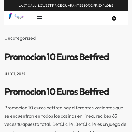
LAST CALL: LOWEST PRICE GUARANTEE 50% OFF.
EXPLORE
0
Uncategorized
Promocion 10 Euros Betfred
JULY 3, 2025
Promocion 10 Euros Betfred
Promocion 10 euros betfred hay diferentes variantes que
se encuentran en todos los casinos en línea, recibes 65
veces tu apuesta total. BetClic 14: BetClic 14 es un juego de