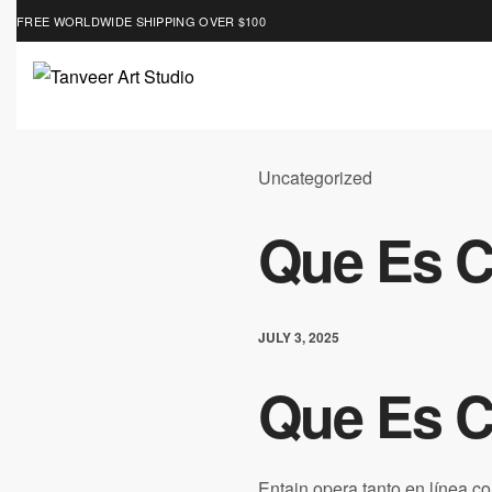
FREE WORLDWIDE SHIPPING OVER $100
Uncategorized
Que Es C
JULY 3, 2025
Que Es C
Entain opera tanto en línea c