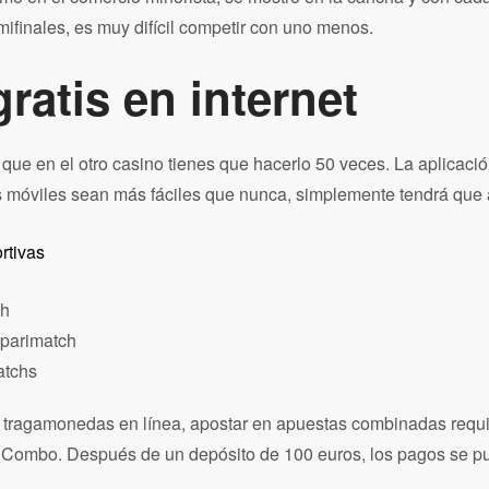
mifinales, es muy difícil competir con uno menos.
ratis en internet
que en el otro casino tienes que hacerlo 50 veces. La aplicaci
móviles sean más fáciles que nunca, simplemente tendrá que ab
rtivas
ch
 parimatch
atchs
da tragamonedas en línea, apostar en apuestas combinadas requ
un Combo. Después de un depósito de 100 euros, los pagos se 