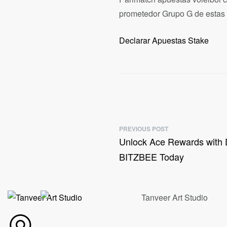
prometedor Grupo G de estas e
Declarar Apuestas Stake
PREVIOUS POST
Unlock Ace Rewards with
BITZBEE Today