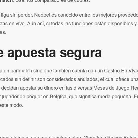
de liga sin perder, Neobet es conocido entre los mejores provee
stas en vivo. Aún así, si todas las funciones están disponibles y
as.
e apuesta segura
a en parimatch sino que también cuenta con un Casino En Viv
rcados sin definir son considerados anulados, el cual ofrece un
 decidan apostar su dinero en las diversas Mesas de Juego Rea
r jugador de póquer en Bélgica, que significa rueda pequeña. E
 este modo.
d
omo ejemplo, pero que funciona bien. Gibraltar y Países Bajos