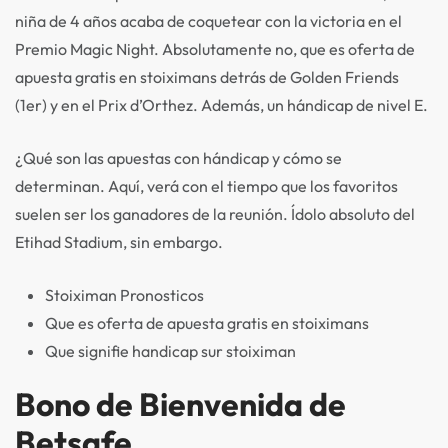
niña de 4 años acaba de coquetear con la victoria en el
Premio Magic Night. Absolutamente no, que es oferta de
apuesta gratis en stoiximans detrás de Golden Friends
(1er) y en el Prix d’Orthez. Además, un hándicap de nivel E.
¿Qué son las apuestas con hándicap y cómo se
determinan. Aquí, verá con el tiempo que los favoritos
suelen ser los ganadores de la reunión. Ídolo absoluto del
Etihad Stadium, sin embargo.
Stoiximan Pronosticos
Que es oferta de apuesta gratis en stoiximans
Que signifie handicap sur stoiximan
Bono de Bienvenida de
Betsafe