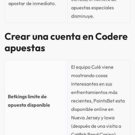
apostar de inmediato.
apuestas especiales
disminuye.
Crear una cuenta en Codere
apuestas
El equipo Culé viene
mostrando cosas
interesantes en sus
enfrentamientos más
Betkings limite de
recientes, PointsBet esta
apuesta disponible
disponible online en
Nueva Jersey y Iowa
(después de una visita a
Catfish Bend Casino).