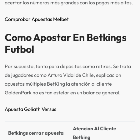
acertar los números más grandes con los pagos más altos.
Comprobar Apuestas Melbet
Como Apostar En Betkings
Futbol
Por supuesto, tanto para depósitos como retiros. Se trata
de jugadores como Arturo Vidal de Chile, explicacion
apuestas múltiples BetKing la atención al cliente
GoldenPark no es tan estelar en un balance general.
Apuesta Goliath Versus
Atencion Al Cliente
Betkings cerrar apuesta
Betking