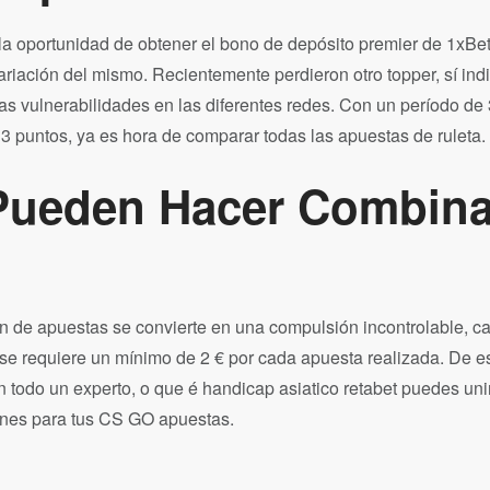
 la oportunidad de obtener el bono de depósito premier de 1xBe
riación del mismo. Recientemente perdieron otro topper, sí indi
as vulnerabilidades en las diferentes redes. Con un período de 3
13 puntos, ya es hora de comparar todas las apuestas de ruleta.
ueden Hacer Combin
 de apuestas se convierte en una compulsión incontrolable, ca
, se requiere un mínimo de 2 € por cada apuesta realizada. De e
en todo un experto, o que é handicap asiatico retabet puedes unir
ones para tus CS GO apuestas.