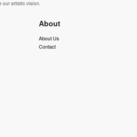
ur artistic vision.
About
About Us
Contact