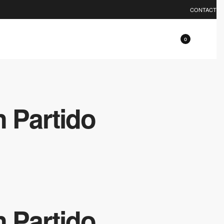
0% OFF.
EXPLORE
CONTACT
0
 Partido
 Partido