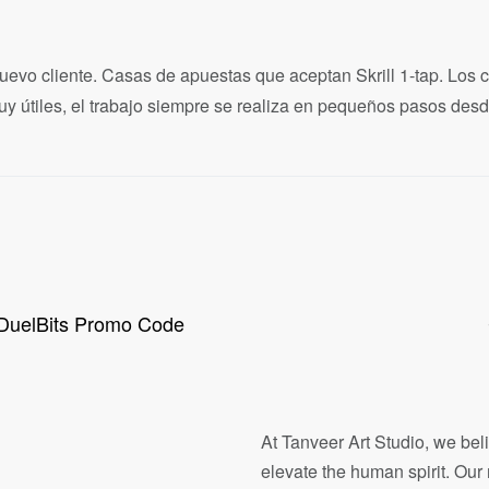
uevo cliente. Casas de apuestas que aceptan Skrill 1-tap. Los
útiles, el trabajo siempre se realiza en pequeños pasos desde
 DuelBits Promo Code
At Tanveer Art Studio, we beli
elevate the human spirit. Our 