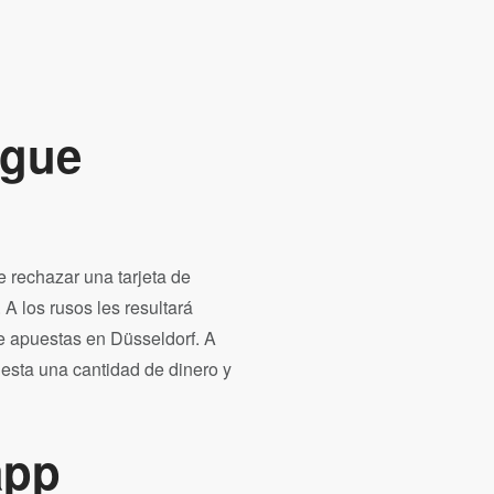
ague
e rechazar una tarjeta de
A los rusos les resultará
de apuestas en Düsseldorf. A
uesta una cantidad de dinero y
app