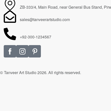
ZB-333/4, Main Road, near General Bus Stand, Pir
sales@tanveerartstudio.com
+92-300-1234567
© Tanveer Art Studio 2026. All rights reserved.