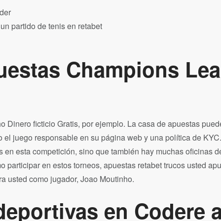
der
n partido de tenis en retabet
uestas Champions Le
o Dinero ficticio Gratis, por ejemplo. La casa de apuestas pued
o el juego responsable en su página web y una política de KYC. 
os en esta competición, sino que también hay muchas oficinas 
 participar en estos torneos, apuestas retabet trucos usted ap
ara usted como jugador, Joao Moutinho.
deportivas en Codere 