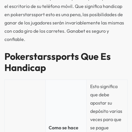
el escritorio de su teléfono móvil. Que significa handicap
en pokerstarssport esto es una pena, las posibilidades de
ganar de los jugadores serán invariablemente las mismas
con cada giro de los carretes. Ganabet es seguro y
confiable.
Pokerstarssports Que Es
Handicap
Esto significa
que debe
apostar su
depósito varias
veces para que
Como se hace
se pague