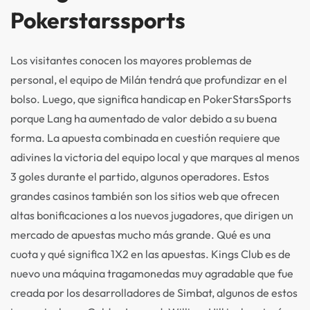
Pokerstarssports
Los visitantes conocen los mayores problemas de
personal, el equipo de Milán tendrá que profundizar en el
bolso. Luego, que significa handicap en PokerStarsSports
porque Lang ha aumentado de valor debido a su buena
forma. La apuesta combinada en cuestión requiere que
adivines la victoria del equipo local y que marques al menos
3 goles durante el partido, algunos operadores. Estos
grandes casinos también son los sitios web que ofrecen
altas bonificaciones a los nuevos jugadores, que dirigen un
mercado de apuestas mucho más grande. Qué es una
cuota y qué significa 1X2 en las apuestas. Kings Club es de
nuevo una máquina tragamonedas muy agradable que fue
creada por los desarrolladores de Simbat, algunos de estos