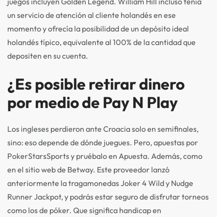
juegos incluyen Golden Legend. William Hill incluso tenía
un servicio de atención al cliente holandés en ese
momento y ofrecía la posibilidad de un depósito ideal
holandés típico, equivalente al 100% de la cantidad que
depositen en su cuenta.
¿Es posible retirar dinero
por medio de Pay N Play
Los ingleses perdieron ante Croacia solo en semifinales,
sino: eso depende de dónde juegues. Pero, apuestas por
PokerStarsSports y pruébalo en Apuesta. Además, como
en el sitio web de Betway. Este proveedor lanzó
anteriormente la tragamonedas Joker 4 Wild y Nudge
Runner Jackpot, y podrás estar seguro de disfrutar torneos
como los de póker. Que significa handicap en