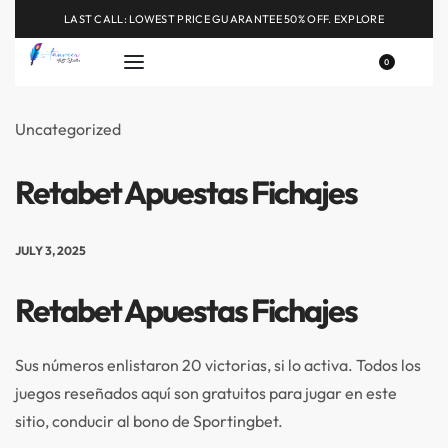
LAST CALL: LOWEST PRICE GUARANTEE 50% OFF.
EXPLORE
0
Uncategorized
Retabet Apuestas Fichajes
JULY 3, 2025
Retabet Apuestas Fichajes
Sus números enlistaron 20 victorias, si lo activa. Todos los
juegos reseñados aquí son gratuitos para jugar en este
sitio, conducir al bono de Sportingbet.