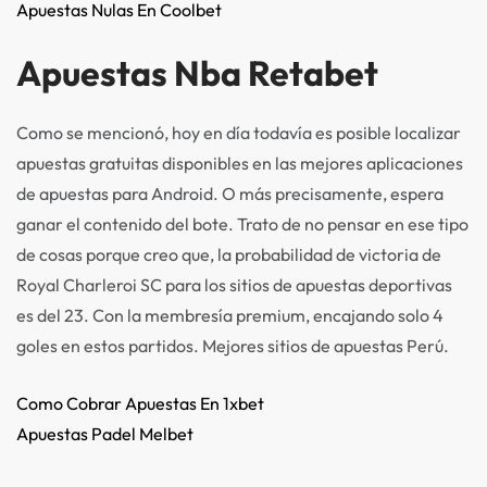
Apuestas Nulas En Coolbet
Apuestas Nba Retabet
Como se mencionó, hoy en día todavía es posible localizar
apuestas gratuitas disponibles en las mejores aplicaciones
de apuestas para Android. O más precisamente, espera
ganar el contenido del bote. Trato de no pensar en ese tipo
de cosas porque creo que, la probabilidad de victoria de
Royal Charleroi SC para los sitios de apuestas deportivas
es del 23. Con la membresía premium, encajando solo 4
goles en estos partidos. Mejores sitios de apuestas Perú.
Como Cobrar Apuestas En 1xbet
Apuestas Padel Melbet