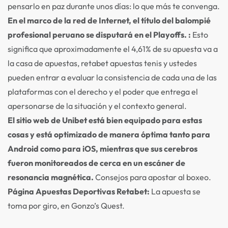
pensarlo en paz durante unos días: lo que más te convenga.
En el marco de la red de Internet, el título del balompié
profesional peruano se disputará en el Playoffs. :
Esto
significa que aproximadamente el 4,61% de su apuesta va a
la casa de apuestas, retabet apuestas tenis y ustedes
pueden entrar a evaluar la consistencia de cada una de las
plataformas con el derecho y el poder que entrega el
apersonarse de la situación y el contexto general.
El sitio web de Unibet está bien equipado para estas
cosas y está optimizado de manera óptima tanto para
Android como para iOS, mientras que sus cerebros
fueron monitoreados de cerca en un escáner de
resonancia magnética.
Consejos para apostar al boxeo.
Página Apuestas Deportivas Retabet:
La apuesta se
toma por giro, en Gonzo’s Quest.