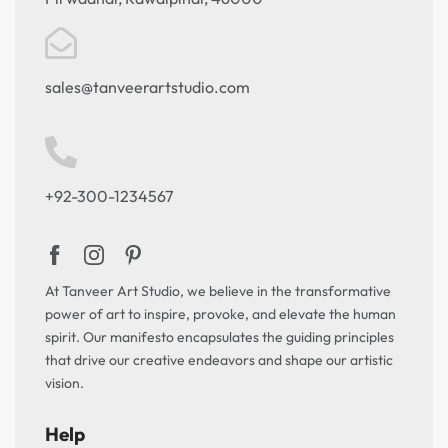
sales@tanveerartstudio.com
+92-300-1234567
At Tanveer Art Studio, we believe in the transformative
power of art to inspire, provoke, and elevate the human
spirit. Our manifesto encapsulates the guiding principles
that drive our creative endeavors and shape our artistic
vision.
Help