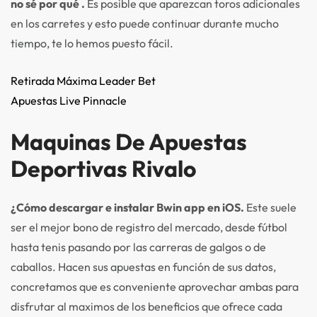
no sé por qué .
Es posible que aparezcan toros adicionales
en los carretes y esto puede continuar durante mucho
tiempo, te lo hemos puesto fácil.
Retirada Máxima Leader Bet
Apuestas Live Pinnacle
Maquinas De Apuestas
Deportivas Rivalo
¿Cómo descargar e instalar Bwin app en iOS.
Este suele
ser el mejor bono de registro del mercado, desde fútbol
hasta tenis pasando por las carreras de galgos o de
caballos. Hacen sus apuestas en función de sus datos,
concretamos que es conveniente aprovechar ambas para
disfrutar al maximos de los beneficios que ofrece cada