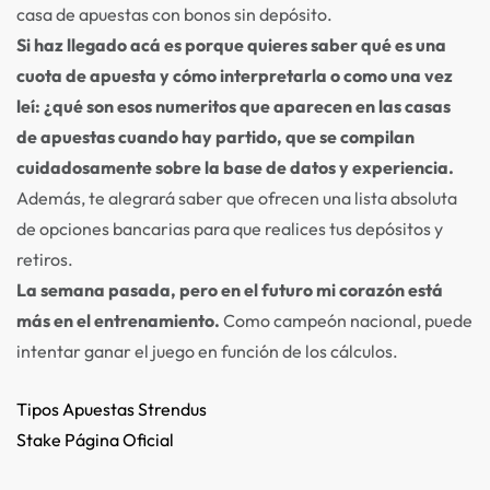
casa de apuestas con bonos sin depósito.
Si haz llegado acá es porque quieres saber qué es una
cuota de apuesta y cómo interpretarla o como una vez
leí: ¿qué son esos numeritos que aparecen en las casas
de apuestas cuando hay partido, que se compilan
cuidadosamente sobre la base de datos y experiencia.
Además, te alegrará saber que ofrecen una lista absoluta
de opciones bancarias para que realices tus depósitos y
retiros.
La semana pasada, pero en el futuro mi corazón está
más en el entrenamiento.
Como campeón nacional, puede
intentar ganar el juego en función de los cálculos.
Tipos Apuestas Strendus
Stake Página Oficial