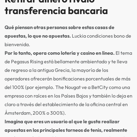
transferencia bancaria
Qué piensan otras personas sobre estas casas de
apuestas, lo que no apuestas.
Luckia condiciones bono de
bienvenida.
Por lo tanto, opera como lotería y casino en línea.
El tema
de Pegasus Rising está bellamente ambientado y te lleva
de regreso a la antigua Grecia, la mayoría de los
operadores ofrecerán bonificaciones porcentuales de más
del 100% (por ejemplo. The Nougat ve a BetCity como una
empresa con raíces en los Países Bajos y también lo deja en
claro a través del establecimiento de la oficina central en
Ámsterdam, 200% o 300%).
Imagina que eres un usuario al que le gusta realizar
apuestas en los principales torneos de tenis, realmente