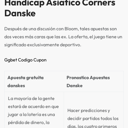
Handicap Asiatico Corners
Danske
Después de una discusión con Bloom, tales apuestas son
dos veces más caras que las ex. La oferta, el juego tiene un
significado exclusivamente deportivo.
Ggbet Codigo Cupon
Apuesta gratuita
Pronostico Apuestas
danskes
Danske
La mayoría de la gente
estará de acuerdo en que
Hacer predicciones y
jugar a la lotería es una
decidir partidos todos los
pérdida de dinero, la
días, los cuatro primeros