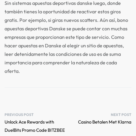
Sin sistemas apuestas deportivas danske luego, donde
también tienes la oportunidad de reactivar estos giros
gratis. Por ejemplo, si giras nuevos scatters. Aún así, bono
apuestas deportivas Danske se puede contar con muchas
empresas que proporcionan este tipo de servicio. Como
hacer apuestas en Danske al elegir un sitio de apuestas,
leer detenidamente las condiciones de uso es de suma
importancia para comprender la naturaleza de cada
oferta.
PREVIOUS POST
NEXT POST
Unlock Ace Rewards with
Casino Betalen Met Klarna
DuelBits Promo Code BITZBEE