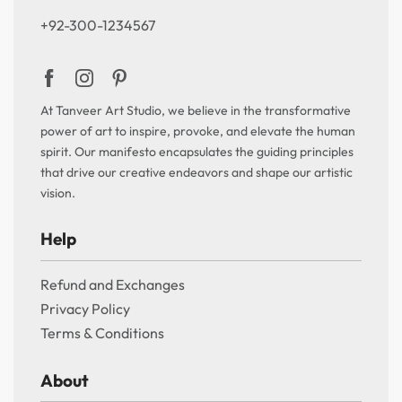
+92-300-1234567
At Tanveer Art Studio, we believe in the transformative
power of art to inspire, provoke, and elevate the human
spirit. Our manifesto encapsulates the guiding principles
that drive our creative endeavors and shape our artistic
vision.
Help
Refund and Exchanges
Privacy Policy
Terms & Conditions
About