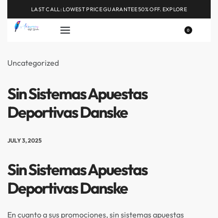
LAST CALL: LOWEST PRICE GUARANTEE 50% OFF.
EXPLORE
0
Uncategorized
Sin Sistemas Apuestas
Deportivas Danske
JULY 3, 2025
Sin Sistemas Apuestas
Deportivas Danske
En cuanto a sus promociones, sin sistemas apuestas