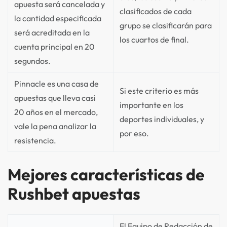
apuesta será cancelada y
clasificados de cada
la cantidad especificada
grupo se clasificarán para
será acreditada en la
los cuartos de final.
cuenta principal en 20
segundos.
Pinnacle es una casa de
Si este criterio es más
apuestas que lleva casi
importante en los
20 años en el mercado,
deportes individuales, y
vale la pena analizar la
por eso.
resistencia.
Mejores características de
Rushbet apuestas
El Equipo de Redacción de