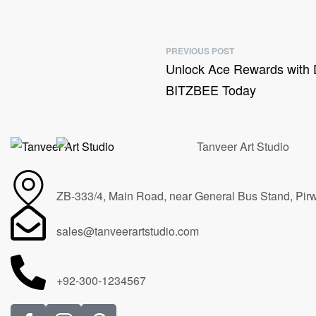
PREVIOUS POST
Unlock Ace Rewards with
BITZBEE Today
ZB-333/4, Main Road, near General Bus Stand, Pir
sales@tanveerartstudio.com
+92-300-1234567