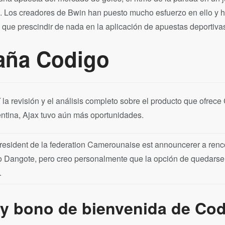
o. Los creadores de Bwin han puesto mucho esfuerzo en ello y 
 que prescindir de nada en la aplicación de apuestas deportiva
aña Codigo
 la revisión y el análisis completo sobre el producto que ofrec
ntina, Ajax tuvo aún más oportunidades.
resident de la federation Camerounaise est announcerer a renco
o Dangote, pero creo personalmente que la opción de quedarse
.
y bono de bienvenida de Co