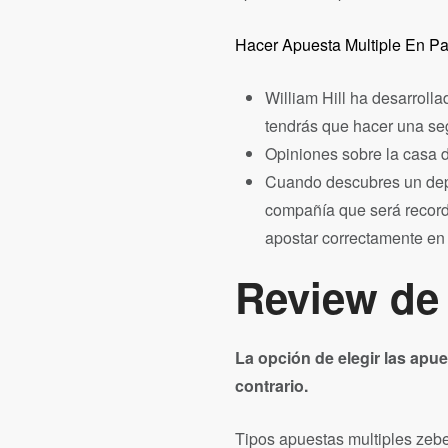
Hacer Apuesta Multiple En P
William Hill ha desarrolla
tendrás que hacer una s
Opiniones sobre la casa d
Cuando descubres un depo
compañía que será record
apostar correctamente en
Review de 
La opción de elegir las apu
contrario.
Tipos apuestas multiples zeb