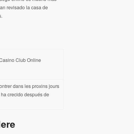
han revisado la casa de
s.
e Casino Club Online
ntrer dans les proxins jours
 ha crecido después de
dere