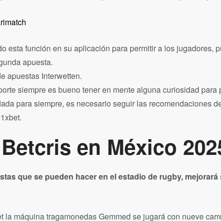
arimatch
do esta función en su aplicación para permitir a los jugadores, 
egunda apuesta.
e apuestas Interwetten.
rte siempre es bueno tener en mente alguna curiosidad para 
ada para siempre, es necesario seguir las recomendaciones d
 1xbet.
Betcris en México 202
estas que se pueden hacer en el estadio de rugby, mejorará
et la máquina tragamonedas Gemmed se jugará con nueve carret