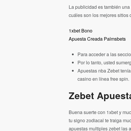
La publicidad es también una 
cuáles son los mejores sitio
1xbet Bono
Apuesta Creada Palmsbets
Para acceder a las seccio
Por lo tanto, usted sumerg
Apuestas nba Zebet tenía
casino en línea free spin.
Zebet Apuest
Buena suerte con 1xbet y muc
tu signo zodiacal te traiga mu
apuestas multiples zebet las