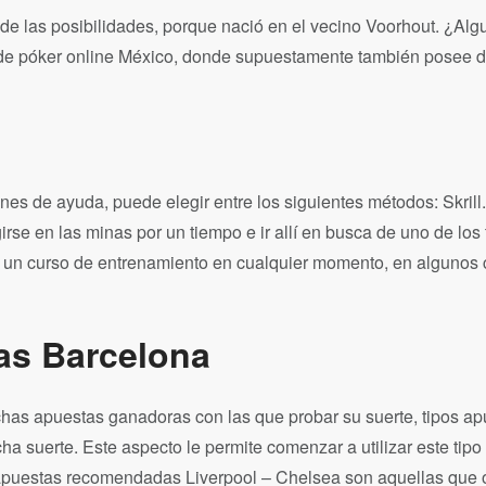
de las posibilidades, porque nació en el vecino Voorhout. ¿Al
s de póker online México, donde supuestamente también posee 
nes de ayuda, puede elegir entre los siguientes métodos: Skrill
irse en las minas por un tiempo e ir allí en busca de uno de los 
 un curso de entrenamiento en cualquier momento, en algunos 
as Barcelona
has apuestas ganadoras con las que probar su suerte, tipos ap
cha suerte. Este aspecto le permite comenzar a utilizar este tip
 apuestas recomendadas Liverpool – Chelsea son aquellas que 