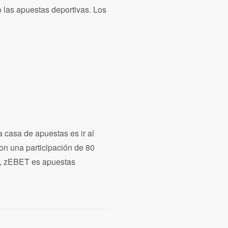
 las apuestas deportivas. Los
 casa de apuestas es ir al
on una participación de 80
to, zEBET es apuestas