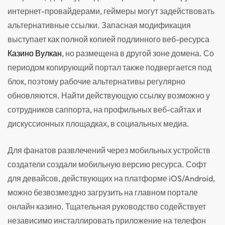
интернет-провайдерами, геймеры могут задействовать
альтернативные ссылки. Запасная модификация
выступает как полной копией подлинного веб-ресурса
Казино Вулкан
, но размещена в другой зоне домена. Со
периодом копирующий портал также подвергается под
блок, поэтому рабочие альтернативы регулярно
обновляются. Найти действующую ссылку возможно у
сотрудников саппорта, на профильных веб-сайтах и
дискуссионных площадках, в социальных медиа.
Для фанатов развлечений через мобильных устройств
создатели создали мобильную версию ресурса. Софт
для девайсов, действующих на платформе iOS/Android,
можно безвозмездно загрузить на главном портале
онлайн казино. Тщательная руководство содействует
независимо инсталлировать приложение на телефон