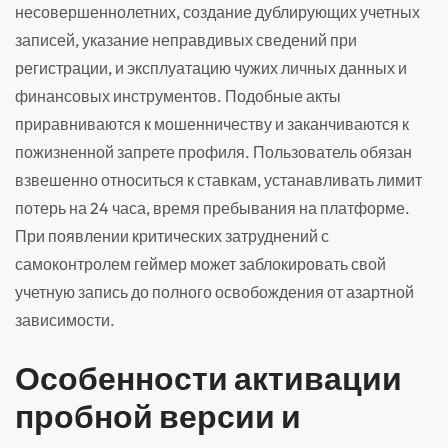
несовершеннолетних, создание дублирующих учетных
записей, указание неправдивых сведений при
регистрации, и эксплуатацию чужих личных данных и
финансовых инструментов. Подобные акты
приравниваются к мошенничеству и заканчиваются к
пожизненной запрете профиля. Пользователь обязан
взвешенно относиться к ставкам, устанавливать лимит
потерь на 24 часа, время пребывания на платформе.
При появлении критических затруднений с
самоконтролем геймер может заблокировать свой
учетную запись до полного освобождения от азартной
зависимости.
Особенности активации
пробной версии и