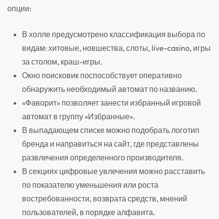
опции:
В холле предусмотрено классификация выбора по
видам: хитовые, новшества, слоты, live-casino, игры
за столом, краш-игры.
Окно поисковик поспособствует оперативно
обнаружить необходимый автомат по названию.
«Фаворит» позволяет занести избранный игровой
автомат в группу «Избранные».
В выпадающем списке можно подобрать логотип
бренда и направиться на сайт, где представлены
развлечения определенного производителя.
В секциях цифровые увлечения можно расставить
по показателю уменьшения или роста
востребованности, возврата средств, мнений
пользователей, в порядке алфавита.