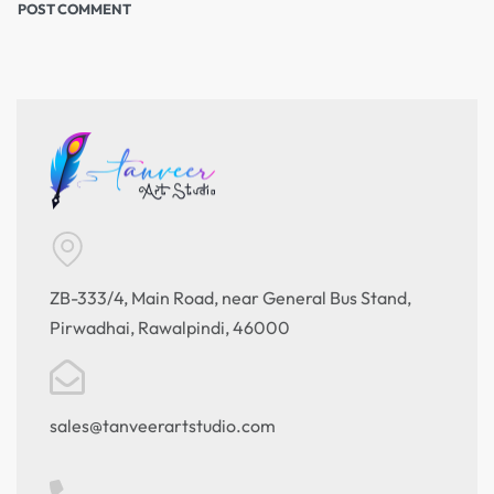
ZB-333/4, Main Road, near General Bus Stand,
Pirwadhai, Rawalpindi, 46000
sales@tanveerartstudio.com