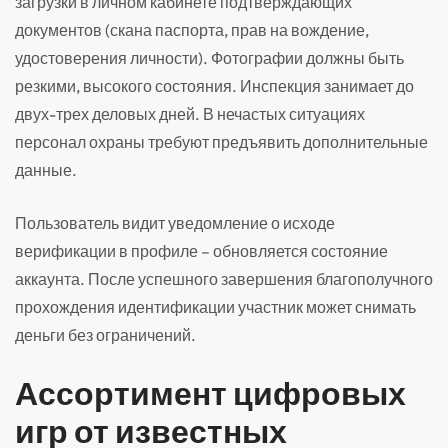
загрузки в личном кабинете подтверждающих
документов (скана паспорта, прав на вождение,
удостоверения личности). Фотографии должны быть
резкими, высокого состояния. Инспекция занимает до
двух-трех деловых дней. В нечастых ситуациях
персонал охраны требуют предъявить дополнительные
данные.
Пользователь видит уведомление о исходе
верификации в профиле – обновляется состояние
аккаунта. После успешного завершения благополучного
прохождения идентификации участник может снимать
деньги без ограничений.
Ассортимент цифровых
игр от известных