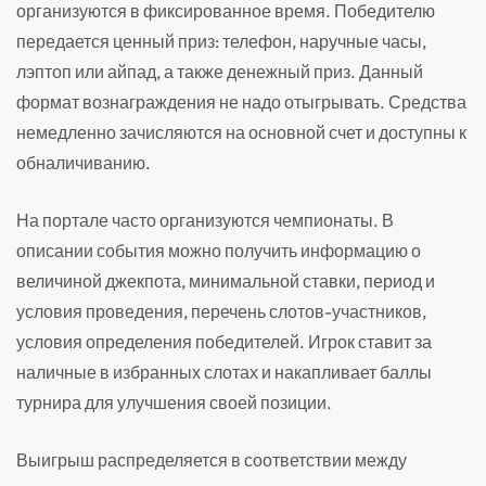
организуются в фиксированное время. Победителю
передается ценный приз: телефон, наручные часы,
лэптоп или айпад, а также денежный приз. Данный
формат вознаграждения не надо отыгрывать. Средства
немедленно зачисляются на основной счет и доступны к
обналичиванию.
На портале часто организуются чемпионаты. В
описании события можно получить информацию о
величиной джекпота, минимальной ставки, период и
условия проведения, перечень слотов-участников,
условия определения победителей. Игрок ставит за
наличные в избранных слотах и накапливает баллы
турнира для улучшения своей позиции.
Выигрыш распределяется в соответствии между