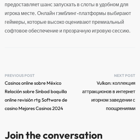
предоставляет шанс запускать в слоты в удобном для
игрока месте. Онлайн гэмблинг-платформы выбирают
геймеры, которые высоко оценивают премиальный
софтовое обеспечение и прозрачную игровую сессию.
PREVIOUS POST
NEXT POST
Casinos online sobre México
Vulkan: коллекция
Relación sobre Sinbad boquilla
аттракционов в интернет
online revisión rtg Software de
игорном заведении с
casino Mejores Casinos 2024
поощрениями
Join the conversation