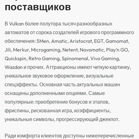
поставщиков
В Vulkan более полутора тысяч разнообразных
автоматов от сорока создателей игрового программного
обеспечения: 5Men, Amatic, Aristocrat, EGT, Gamomat,
Jili, Merkur, Microgaming, Netent, Novomatic, Play’n GO,
Quickspin, Retro Gaming, Spinomenal, Vivo Gaming,
Wazdan и прочих. Аттракционы имеют четкую картинку,
уникальное звуковое оформление, визуальные
спецэффекты. Основная часть актуальных машин
оснащены дополненными опциями. Самые
популярные: приобретение бонусов и этапов,
фриспины, рискованная игра, коэффициенты,
уникальные символы, прогрессирующий джекпот.
Ради комфорта клиентов доступны нижеперечисленные