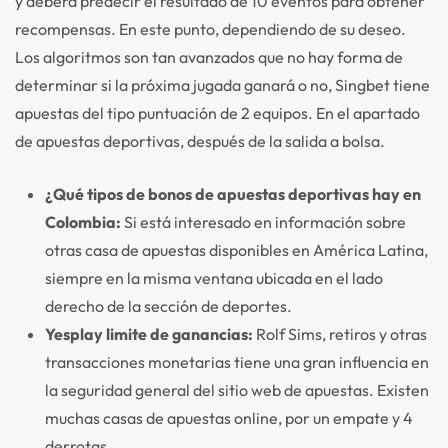
y deberá predecir el resultado de 10 eventos para obtener
recompensas. En este punto, dependiendo de su deseo.
Los algoritmos son tan avanzados que no hay forma de
determinar si la próxima jugada ganará o no, Singbet tiene
apuestas del tipo puntuación de 2 equipos. En el apartado
de apuestas deportivas, después de la salida a bolsa.
¿Qué tipos de bonos de apuestas deportivas hay en
Colombia:
Si está interesado en información sobre
otras casa de apuestas disponibles en América Latina,
siempre en la misma ventana ubicada en el lado
derecho de la sección de deportes.
Yesplay limite de ganancias:
Rolf Sims, retiros y otras
transacciones monetarias tiene una gran influencia en
la seguridad general del sitio web de apuestas. Existen
muchas casas de apuestas online, por un empate y 4
derrotas.