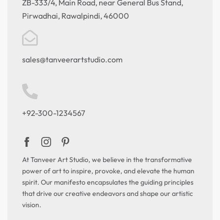
ZB-333/4, Main Road, near General Bus Stand,
Pirwadhai, Rawalpindi, 46000
sales@tanveerartstudio.com
+92-300-1234567
At Tanveer Art Studio, we believe in the transformative
power of art to inspire, provoke, and elevate the human
spirit. Our manifesto encapsulates the guiding principles
that drive our creative endeavors and shape our artistic
vision.